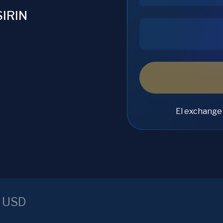
SIRIN
El exchange
/
USD