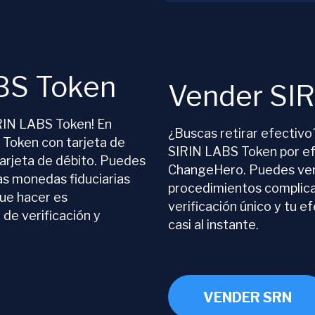
BS Token
Vender SI
IRIN LABS Token! En
¿Buscas retirar efectiv
Token con tarjeta de
SIRIN LABS Token por ef
arjeta de débito. Puedes
ChangeHero. Puedes ven
s monedas fiduciarias
procedimientos complica
que hacer es
verificación único y tu e
de verificación y
casi al instante.
VENDER SRN