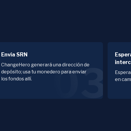
Envía SRN
Esper
inter
03
ChangeHero generará una dirección de
depósito; usa tu monedero para enviar
Espera 
los fondos allí.
en cam