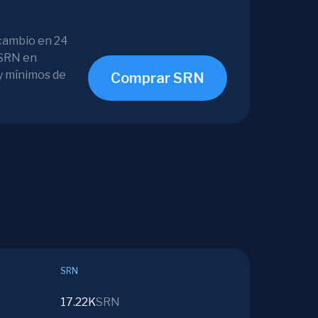
 cambio en 24
 SRN en
y mínimos de
Comprar SRN
SRN
17.22K
SRN