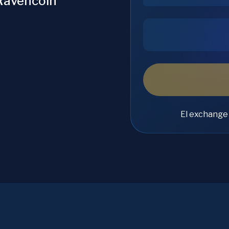
Ravencoin
El exchange