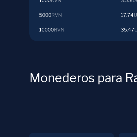
1000
RVN
3.55
U
5000
RVN
17.74
U
10000
RVN
35.47
Monederos para R