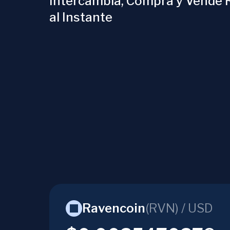
Intercambia, Compra y Vende 
al Instante
Ravencoin
(
RVN
) /
USD