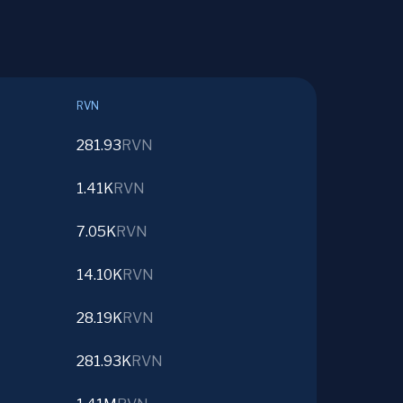
RVN
281.93
RVN
1.41K
RVN
7.05K
RVN
14.10K
RVN
28.19K
RVN
281.93K
RVN