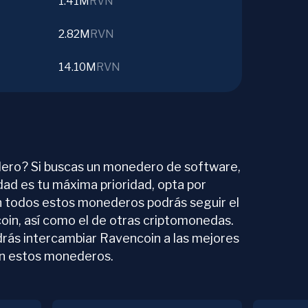
1.41M
RVN
2.82M
RVN
14.10M
RVN
ero? Si buscas un monedero de software,
idad es tu máxima prioridad, opta por
n todos estos monederos podrás seguir el
oin, así como el de otras criptomonedas.
rás intercambiar Ravencoin a las mejores
n estos monederos.