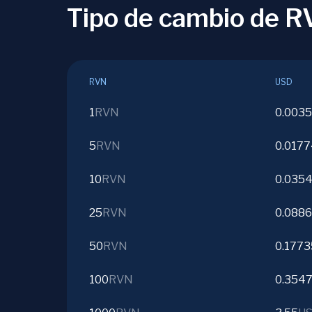
Tipo de cambio de 
RVN
USD
1
RVN
0.003
5
RVN
0.017
10
RVN
0.035
25
RVN
0.088
50
RVN
0.1773
100
RVN
0.354