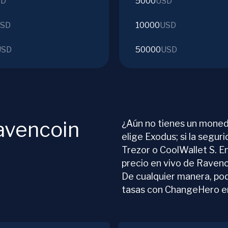
SD
5000
USD
SD
10000
USD
USD
50000
USD
avencoin
¿Aún no tienes un moned
elige Exodus; si la segur
Trezor o CoolWallet S. E
precio en vivo de Ravenc
De cualquier manera, pod
tasas con ChangeHero e