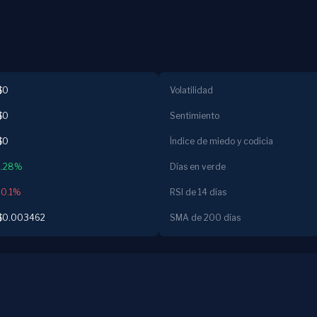
$0
Volatilidad
$0
Sentimiento
$0
Índice de miedo y codicia
1.28%
Días en verde
-0.1%
RSI de 14 días
$0.003462
SMA de 200 días