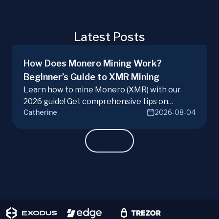
Latest Posts
How Does Monero Mining Work?
Beginner’s Guide to XMR Mining
Learn how to mine Monero (XMR) with our
2026 guide! Get comprehensive tips on
Catherine
2026-08-04
hardware, software, and techniques for
successful Monero mining.