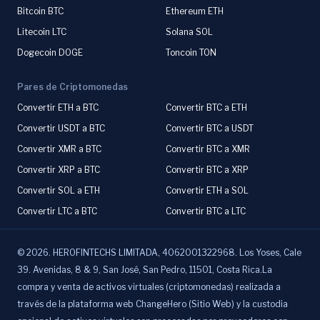
Bitcoin BTC
Ethereum ETH
Litecoin LTC
Solana SOL
Dogecoin DOGE
Toncoin TON
Pares de Criptomonedas
Convertir ETH a BTC
Convertir BTC a ETH
Convertir USDT a BTC
Convertir BTC a USDT
Convertir XMR a BTC
Convertir BTC a XMR
Convertir XRP a BTC
Convertir BTC a XRP
Convertir SOL a ETH
Convertir ETH a SOL
Convertir LTC a BTC
Convertir BTC a LTC
©
2026
.
HEROFINTECHS LIMITADA, 4062001322968. Los Yoses, Cale
39. Avenidas, 8 & 9, San José, San Pedro, 11501, Costa Rica.La
compra y venta de activos virtuales (criptomonedas) realizada a
través de la plataforma web ChangeHero (Sitio Web) y la custodia