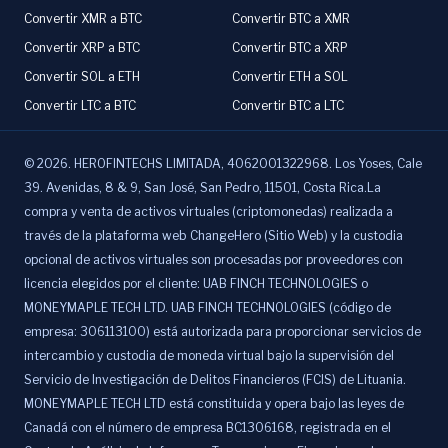
Convertir XMR a BTC
Convertir BTC a XMR
Convertir XRP a BTC
Convertir BTC a XRP
Convertir SOL a ETH
Convertir ETH a SOL
Convertir LTC a BTC
Convertir BTC a LTC
©
2026
.
HEROFINTECHS LIMITADA, 4062001322968. Los Yoses, Cale
39. Avenidas, 8 & 9, San José, San Pedro, 11501, Costa Rica.La
compra y venta de activos virtuales (criptomonedas) realizada a
través de la plataforma web ChangeHero (Sitio Web) y la custodia
opcional de activos virtuales son procesadas por proveedores con
licencia elegidos por el cliente: UAB FINCH TECHNOLOGIES o
MONEYMAPLE TECH LTD. UAB FINCH TECHNOLOGIES (código de
empresa: 306113100) está autorizada para proporcionar servicios de
intercambio y custodia de moneda virtual bajo la supervisión del
Servicio de Investigación de Delitos Financieros (FCIS) de Lituania.
MONEYMAPLE TECH LTD está constituida y opera bajo las leyes de
Canadá con el número de empresa BC1306168, registrada en el