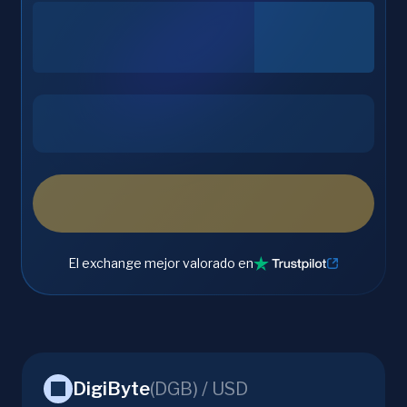
El exchange mejor valorado en
DigiByte
(
DGB
) /
USD