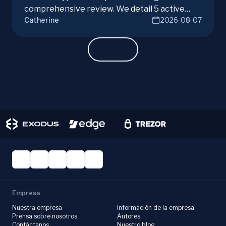
comprehensive review. We detail 5 active
Catherine
2026-08-07
campaigns, risks, benefits, and a vital checklist
for discerning real opportunities from scams.
Learn more.
Empresa
Nuestra empresa
Información de la empresa
Prensa sobre nosotros
Autores
Contáctanos
Nuestro blog