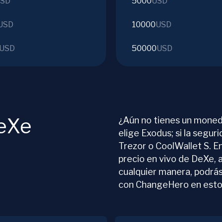
SD
5000
USD
USD
10000
USD
USD
50000
USD
eXe
¿Aún no tienes un moned
elige Exodus; si la segur
Trezor o CoolWallet S. E
precio en vivo de DeXe, 
cualquier manera, podrás
con ChangeHero en est