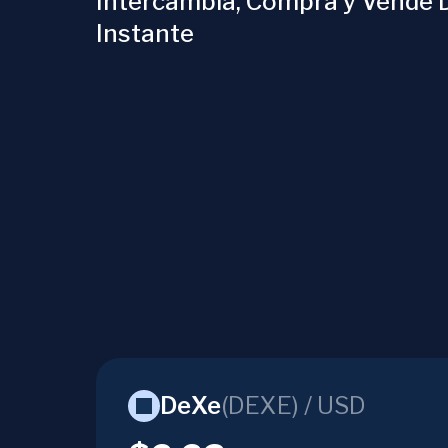
Intercambia, Compra y Vende 
Instante
DeXe
(
DEXE
) /
USD