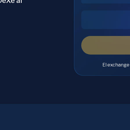
DeXe al
El exchange