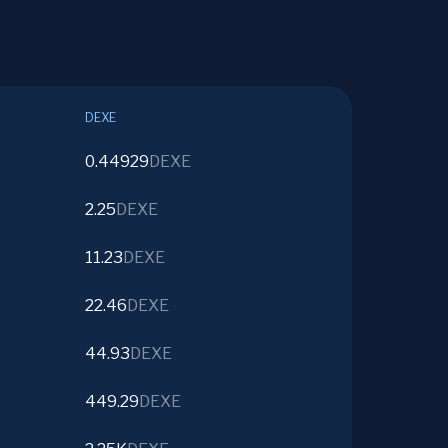
DEXE
0.44929
DEXE
2.25
DEXE
11.23
DEXE
22.46
DEXE
44.93
DEXE
449.29
DEXE