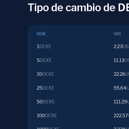
Tipo de cambio de 
DEXE
USD
1
DEXE
2.23
US
5
DEXE
11.13
U
10
DEXE
22.26
U
25
DEXE
55.64
50
DEXE
111.29
100
DEXE
222.57