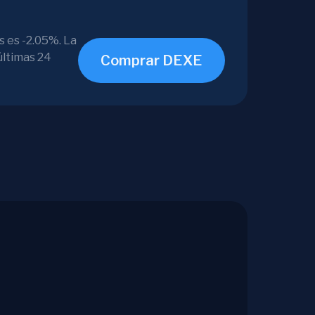
s es -2.05%. La
últimas 24
Comprar DEXE