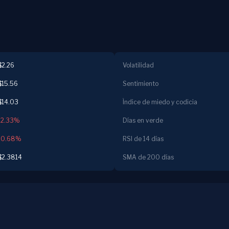
$2.26
Volatilidad
$15.56
Sentimiento
$14.03
Índice de miedo y codicia
-2.33%
Días en verde
-0.68%
RSI de 14 días
$2.3814
SMA de 200 días