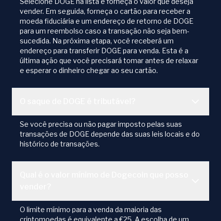
Selecione DOGE na lista e forneça o valor que deseja
vender. Em seguida, forneça o cartão para receber a
moeda fiduciária e um endereço de retorno de DOGE
para um reembolso caso a transação não seja bem-
sucedida. Na próxima etapa, você receberá um
endereço para transferir DOGE para venda. Esta é a
última ação que você precisará tomar antes de relaxar
e esperar o dinheiro chegar ao seu cartão.
O saque de DOGE é tributável?
Se você precisa ou não pagar imposto pelas suas
transações de DOGE depende das suas leis locais e do
histórico de transações.
Qual é o valor mínimo de Dogecoin que posso
vender?
O limite mínimo para a venda da maioria das
criptomoedas é equivalente a €25. A escolha de um