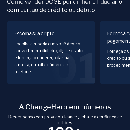
Como vender DOGE por dinheiro fiduciário
com cartão de crédito ou débito
Escolha sua cripto
Forneça o
pagamen
Escolha a moeda que você deseja
01
converter em dinheiro, digite o valor
Forneça os 
e forneça o endereço da sua
crédito ou 
carteira, e-mail e número de
procediment
telefone.
A ChangeHero em números
Desempenho comprovado, alcance global e a confiança de
milhões.