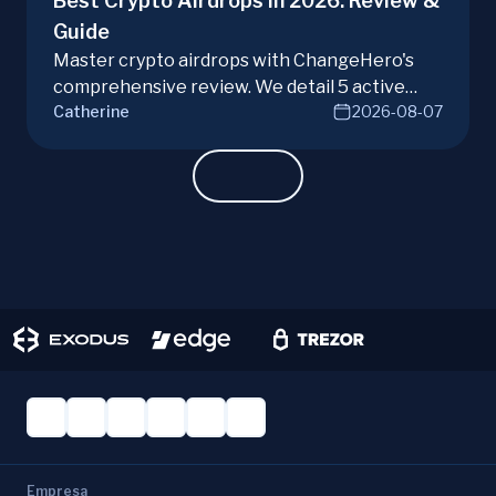
Best Crypto Airdrops in 2026: Review &
Guide
Master crypto airdrops with ChangeHero's
comprehensive review. We detail 5 active
Catherine
2026-08-07
campaigns, risks, benefits, and a vital checklist
for discerning real opportunities from scams.
Learn more.
Empresa