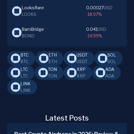
LooksRare
0.00027
USD
LOOKS
-18.97%
BarnBridge
0.041
USD
BOND
-14.99%
BTC
ETH
USDT
SOL
BTC
ETH
USDT
SOL
LTC
TON
XRP
ADA
LTC
TON
XRP
ADA
LINK
LINK
Latest Posts