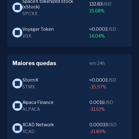
SpaceX tokenized stock 
132.83
USD
(xStock)
15.68%
SPCXX
Voyager Token
≈0.0001
USD
VGX
14.04%
Maiores quedas
em 24h
StormX
≈0.0001
USD
STMX
-35.97%
Alpaca Finance
0.0016
USD
ALPACA
-31.61%
XCAD Network
0.00033
USD
XCAD
-21.89%