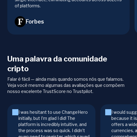
of platforms.
Forbes
Uma palavra da comunidade
cripto
Falar é fácil — ainda mais quando somos nós que falamos.
Veja você mesmo algumas das avaliações que compõem
nosso excelente TrustScore no Trustpilot.
I was hesitant to use ChangeHero
I would sugg
initially, but I’m glad I did! The
because it i
platform is incredibly intuitive, and
offers a wid
the process was so quick. I didn’t
currencies, 
even need to register, which saved
comprehensi