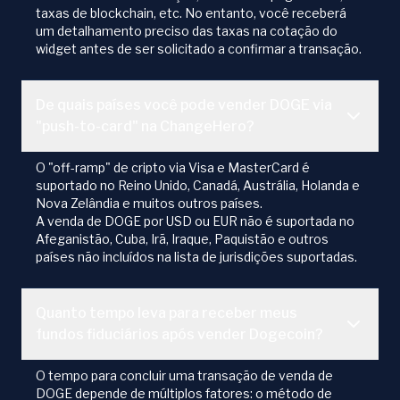
taxas de blockchain, etc. No entanto, você receberá
um detalhamento preciso das taxas na cotação do
widget antes de ser solicitado a confirmar a transação.
De quais países você pode vender DOGE via
"push-to-card" na ChangeHero?
O "off-ramp" de cripto via Visa e MasterCard é
suportado no Reino Unido, Canadá, Austrália, Holanda e
Nova Zelândia e muitos outros países.
A venda de DOGE por USD ou EUR não é suportada no
Afeganistão, Cuba, Irã, Iraque, Paquistão e outros
países não incluídos na lista de jurisdições suportadas.
Quanto tempo leva para receber meus
fundos fiduciários após vender Dogecoin?
O tempo para concluir uma transação de venda de
DOGE depende de múltiplos fatores: o método de