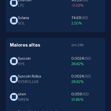
LTC
-0.02%
Solana
74.69
USD
SOL
2.50%
Maiores altas
em 24h
Syscoin
0.0024
USD
SYS
28.82%
Syscoin Rollux
0.0024
USD
SYSROLLUX
28.82%
siren
0.059
USD
SIREN
19.86%