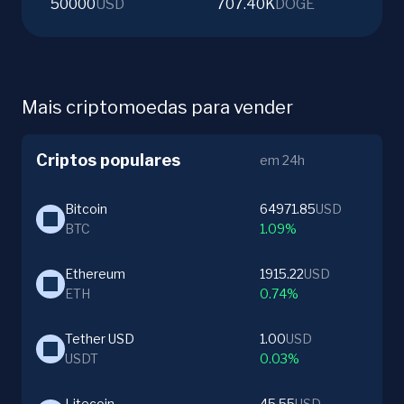
50000
USD
707.40K
DOGE
Mais criptomoedas para vender
Criptos populares
em 24h
Bitcoin
64971.85
USD
BTC
1.09%
Ethereum
1915.22
USD
ETH
0.74%
Tether USD
1.00
USD
USDT
0.03%
Litecoin
45.55
USD