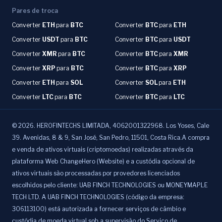
Pares de troca
Converter
ETH
para
BTC
Converter
BTC
para
ETH
Converter
USDT
para
BTC
Converter
BTC
para
USDT
Converter
XMR
para
BTC
Converter
BTC
para
XMR
Converter
XRP
para
BTC
Converter
BTC
para
XRP
Converter
ETH
para
SOL
Converter
SOL
para
ETH
Converter
LTC
para
BTC
Converter
BTC
para
LTC
©
2026
.
HEROFINTECHS LIMITADA, 4062001322968. Los Yoses, Cale
39. Avenidas, 8 & 9, San José, San Pedro, 11501, Costa Rica.A compra
e venda de ativos virtuais (criptomoedas) realizadas através da
plataforma Web ChangeHero (Website) e a custódia opcional de
ativos virtuais são processadas por provedores licenciados
escolhidos pelo cliente: UAB FINCH TECHNOLOGIES ou MONEYMAPLE
TECH LTD. A UAB FINCH TECHNOLOGIES (código da empresa:
306113100) está autorizada a fornecer serviços de câmbio e
custódia de moeda virtual sob a supervisão do Serviço de