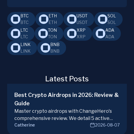
BTC
ETH
USDT
SOL
BTC
ETH
USDT
SOL
LTC
TON
XRP
ADA
LTC
TON
XRP
ADA
LINK
BNB
LINK
BNB
Latest Posts
Best Crypto Airdrops in 2026: Review &
Guide
Master crypto airdrops with ChangeHero's
comprehensive review. We detail 5 active
Catherine
2026-08-07
campaigns, risks, benefits, and a vital checklist
for discerning real opportunities from scams.