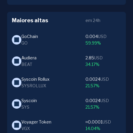
Maiores altas
em 24h
GoChain
0.004
USD
GO
59.99%
Audiera
2.85
USD
BEAT
34.17%
Syscoin Rollux
0.0024
USD
SYSROLLUX
21.57%
Syscoin
0.0024
USD
SYS
21.57%
Voyager Token
≈0.0001
USD
VGX
14.04%