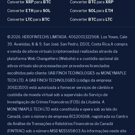
Converter
XRP
para
BTC
Converter
BTC
para
XRP
Converter
ETH
para
SOL
Converter
SOL
para
ETH
Converter
LTC
para
BTC
Converter
BTC
para
LTC
©
2026
.
HEROFINTECHS LIMITADA, 4062001322968. Los Yoses, Cale
39. Avenidas, 8 & 9, San José, San Pedro, 11501, Costa Rica.A compra
e venda de ativos virtuais (criptomoedas) realizadas através da
plataforma Web ChangeHero (Website) e a custódia opcional de
ativos virtuais são processadas por provedores licenciados
escolhidos pelo cliente: UAB FINCH TECHNOLOGIES ou MONEYMAPLE
TECH LTD. A UAB FINCH TECHNOLOGIES (código da empresa:
306113100) está autorizada a fornecer serviços de câmbio e
custódia de moeda virtual sob a supervisão do Serviço de
Investigação de Crimes Financeiros (FCIS) da Lituânia. A
MONEYMAPLE TECH LTD está constituída e opera sob as leis do
Canadá, com o número de empresa BC1306168, registrada no Centro
de Análise de Transações e Relatórios Financeiros do Canadá
(FINTRAC) sob o número MSB M21565803.As informações neste site