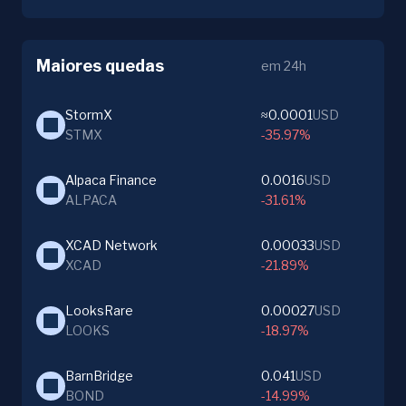
Maiores quedas
em 24h
StormX
≈0.0001
USD
STMX
-35.97%
Alpaca Finance
0.0016
USD
ALPACA
-31.61%
XCAD Network
0.00033
USD
XCAD
-21.89%
LooksRare
0.00027
USD
LOOKS
-18.97%
BarnBridge
0.041
USD
BOND
-14.99%