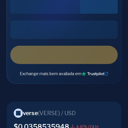
Exchange mais bem avaliada em
verse
(
VERSE
) /
USD
$0.0358535948
4.41% (24 h)