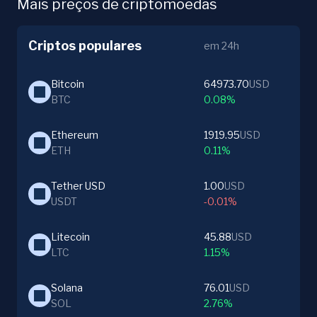
Mais preços de criptomoedas
Criptos populares
em 24h
Bitcoin
64973.70
USD
BTC
0.08%
Ethereum
1919.95
USD
ETH
0.11%
Tether USD
1.00
USD
USDT
-0.01%
Litecoin
45.88
USD
LTC
1.15%
Solana
76.01
USD
SOL
2.76%