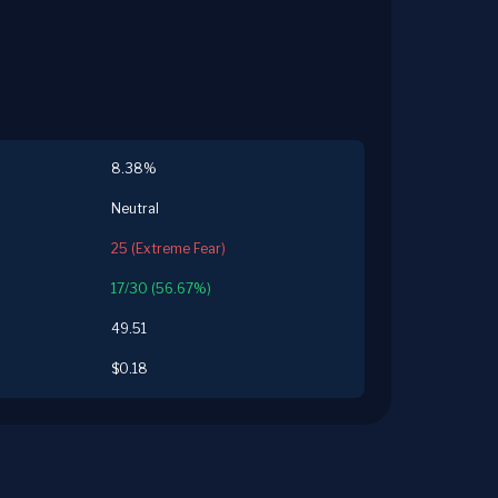
8.38%
Neutral
25 (Extreme Fear)
17/30 (56.67%)
49.51
$0.18