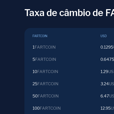
Taxa de câmbio de 
FARTCOIN
USD
1
FARTCOIN
0.1295
5
FARTCOIN
0.647
10
FARTCOIN
1.29
US
25
FARTCOIN
3.24
U
50
FARTCOIN
6.47
U
100
FARTCOIN
12.95
U