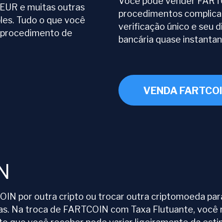
Você pode vender FART
UR e muitas outras
procedimentos complica
les. Tudo o que você
verificação único e seu 
m procedimento de
bancária quase instanta
VENDA FARTCO
N
N por outra cripto ou trocar outra criptomoeda par
s. Na troca de FARTCOIN com Taxa Flutuante, você r