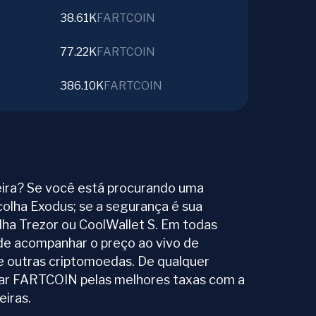
38.61K
FARTCOIN
77.22K
FARTCOIN
386.10K
FARTCOIN
ira? Se você está procurando uma
colha Exodus; se a segurança é sua
olha Trezor ou CoolWallet S. Em todas
ode acompanhar o preço ao vivo de
outras criptomoedas. De qualquer
car FARTCOIN pelas melhores taxas com a
iras.