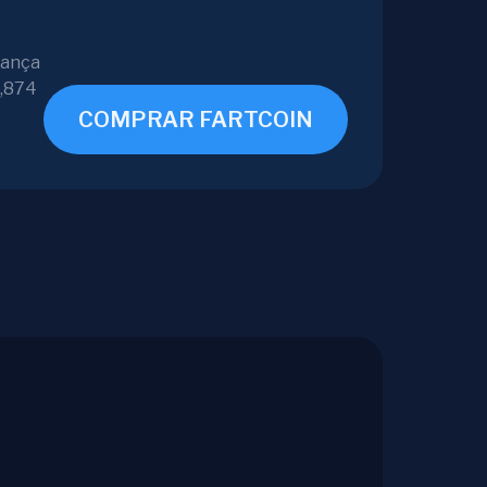
dança
4,874
COMPRAR FARTCOIN