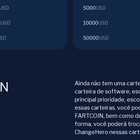
USD
5000
USD
0
USD
10000
USD
SD
50000
USD
IN
Ainda não tem uma carte
carteira de software, es
principal prioridade, esc
essas carteiras, você p
FARTCOIN, bem como de 
forma, você poderá tro
ChangeHero nessas carte