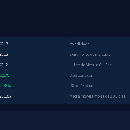
$0.13
Volatilidade
$0.13
Sentimento do mercado
$0.12
Índice de Medo e Ganância
3.22%
Dias positivos
0.08%
RSI de 14 dias
$0.1317
Média móvel simples de 200 dias