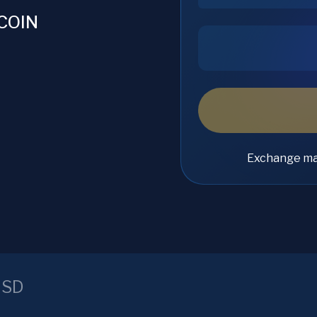
TCOIN
Exchange ma
USD