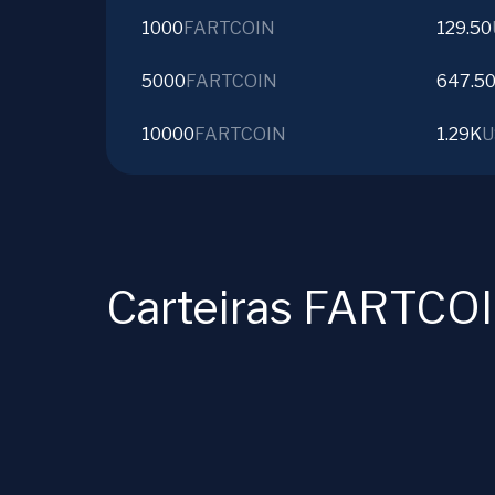
1000
FARTCOIN
129.50
5000
FARTCOIN
647.5
10000
FARTCOIN
1.29K
U
Carteiras FARTCO