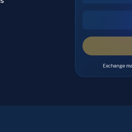
os
Exchange ma