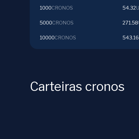
1000
CRONOS
54.32
5000
CRONOS
271.58
10000
CRONOS
543.16
Carteiras cronos