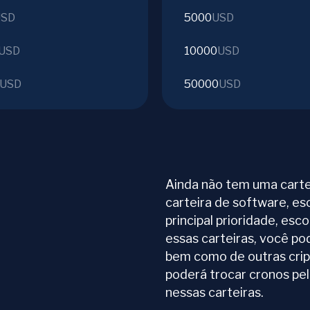
USD
5000
USD
USD
10000
USD
USD
50000
USD
Ainda não tem uma carte
carteira de software, es
principal prioridade, esc
essas carteiras, você po
bem como de outras cri
poderá trocar cronos pe
nessas carteiras.