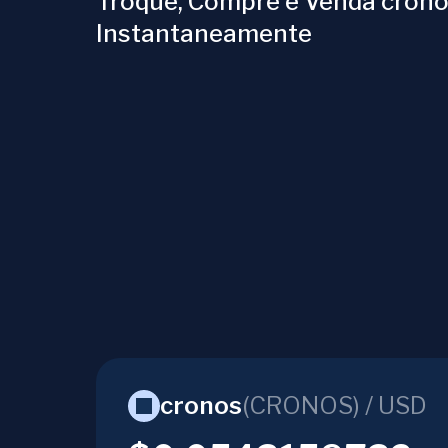
Troque, Compre e Venda cron
Instantaneamente
cronos
(
CRONOS
) /
USD