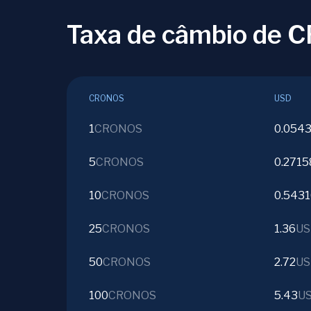
Taxa de câmbio de
CRONOS
USD
1
CRONOS
0.054
5
CRONOS
0.2715
10
CRONOS
0.543
25
CRONOS
1.36
US
50
CRONOS
2.72
US
100
CRONOS
5.43
U