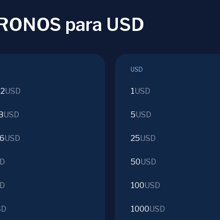
 CRONOS para USD
USD
32
USD
1
USD
8
USD
5
USD
16
USD
25
USD
D
50
USD
D
100
USD
SD
1000
USD