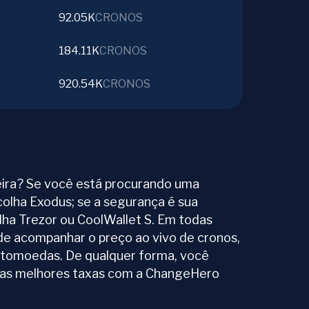
92.05K
CRONOS
184.11K
CRONOS
920.54K
CRONOS
ira? Se você está procurando uma
colha Exodus; se a segurança é sua
olha Trezor ou CoolWallet S. Em todas
de acompanhar o preço ao vivo de cronos,
ptomoedas. De qualquer forma, você
las melhores taxas com a ChangeHero