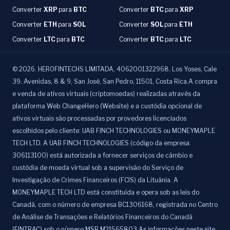
Converter
XRP
para
BTC
Converter
BTC
para
XRP
Converter
ETH
para
SOL
Converter
SOL
para
ETH
Converter
LTC
para
BTC
Converter
BTC
para
LTC
©
2026
.
HEROFINTECHS LIMITADA, 4062001322968. Los Yoses, Cale
39. Avenidas, 8 & 9, San José, San Pedro, 11501, Costa Rica.A compra
e venda de ativos virtuais (criptomoedas) realizadas através da
plataforma Web ChangeHero (Website) e a custódia opcional de
ativos virtuais são processadas por provedores licenciados
escolhidos pelo cliente: UAB FINCH TECHNOLOGIES ou MONEYMAPLE
TECH LTD. A UAB FINCH TECHNOLOGIES (código da empresa:
306113100) está autorizada a fornecer serviços de câmbio e
custódia de moeda virtual sob a supervisão do Serviço de
Investigação de Crimes Financeiros (FCIS) da Lituânia. A
MONEYMAPLE TECH LTD está constituída e opera sob as leis do
Canadá, com o número de empresa BC1306168, registrada no Centro
de Análise de Transações e Relatórios Financeiros do Canadá
(FINTRAC) sob o número MSB M21565803.As informações neste site