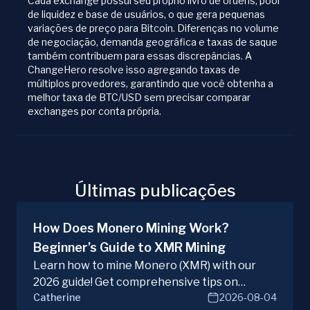
Cada exchange possui seu próprio livro de ordens, pool
de liquidez e base de usuários, o que gera pequenas
variações de preço para Bitcoin. Diferenças no volume
de negociação, demanda geográfica e taxas de saque
também contribuem para essas discrepâncias. A
ChangeHero resolve isso agregando taxas de
múltiplos provedores, garantindo que você obtenha a
melhor taxa de BTC/USD sem precisar comparar
exchanges por conta própria.
Últimas publicações
How Does Monero Mining Work?
Beginner’s Guide to XMR Mining
Learn how to mine Monero (XMR) with our
2026 guide! Get comprehensive tips on
Catherine
2026-08-04
hardware, software, and techniques for