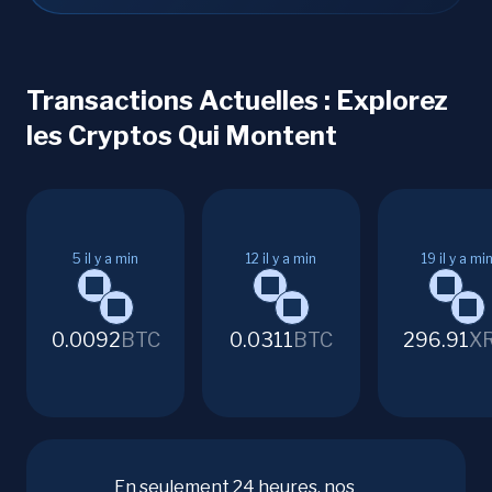
Transactions Actuelles : Explorez
les Cryptos Qui Montent
5
il y a min
12
il y a min
19
il y a mi
0.0092
BTC
0.0311
BTC
296.91
X
En seulement 24 heures, nos