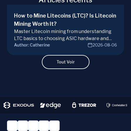
How to Mine Litecoins (LTC)? Is Litecoin
Mining Worth It?
Master Litecoin mining from understanding
LTC basics to choosing ASIC hardware and
Author:
Catherine
2026-08-06
joining mining pools. Optimize your Litecoin
mining for maximum profit today.
Tout Voir