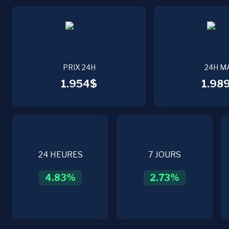
PRIX 24H
24H M
1.954$
1.98
24 HEURES
7 JOURS
4.83
%
2.73
%