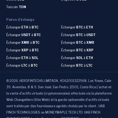
Toncoin
TON
Paires d'échange
Échanger
ETH
à
BTC
Échanger
BTC
à
ETH
Échanger
USDT
à
BTC
Échanger
BTC
à
USDT
Échanger
XMR
à
BTC
Échanger
BTC
à
XMR
Échanger
XRP
à
BTC
Échanger
BTC
à
XRP
Échanger
ETH
à
SOL
Échanger
SOL
à
ETH
Échanger
LTC
à
BTC
Échanger
BTC
à
LTC
©
2026
.
HEROFINTECHS LIMITADA, 4062001322968. Los Yoses, Cale
39. Avenidas, 8 & 9, San José, San Pedro, 11501, Costa Rica.L'achat et
la vente d'actifs virtuels (cryptomonnaies) effectués via la plateforme
Web ChangeHero (Site Web) et la garde optionnelle d'actifs virtuels
sont traités par des fournisseurs agréés choisis par le client : UAB
FINCH TECHNOLOGIES ou MONEYMAPLE TECH LTD. UAB FINCH