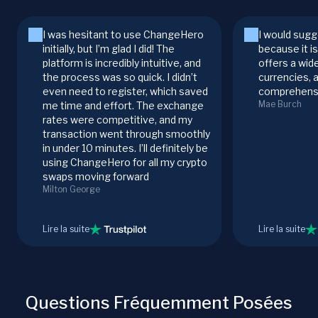
I was hesitant to use ChangeHero
I would sugg
initially, but I’m glad I did! The
because it i
platform is incredibly intuitive, and
offers a wid
the process was so quick. I didn’t
currencies, 
even need to register, which saved
comprehensi
Mae Burch
me time and effort. The exchange
rates were competitive, and my
transaction went through smoothly
in under 10 minutes. I’ll definitely be
using ChangeHero for all my crypto
swaps moving forward
Milton George
Lire la suite
Lire la suite
Questions Fréquemment Posées