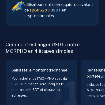
utilisateurs ont déjà acquis l'équivalent
de
12606293
USDT
en
cryptomonnaies !
Comment échanger USDT contre
MORPHO en 4 étapes simples
Saisissez le montant d'échange
Renseigne
portefeuil
01
Pour acheter de l'MORPHO avec du
USDT sur ChangeHero, indiquez le
Indiquez l'a
montant de USDT et cliquez sur
MORPHO où
échanger.
recevoir vo