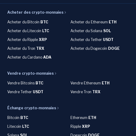
Acheter des crypto-monnaies
Acheter du
Bitcoin
BTC
Acheter du Ethereum
ETH
Acheter du
Litecoin
LTC
Acheter du
Solana
SOL
Acheter du
Ripple
XRP
Acheter du Tether
USDT
Acheter du Tron
TRX
Acheter du
Dogecoin
DOGE
Acheter du
Cardano
ADA
Vendre crypto-monnaies
Vendre Bitcoins
BTC
Vendre Ethereum
ETH
Vendre Tether
USDT
Vendre Tron
TRX
Échange crypto-monnaies
Bitcoin
BTC
Ethereum
ETH
Litecoin
LTC
Ripple
XRP
Solana
SOL
Dogecoin
DOGE