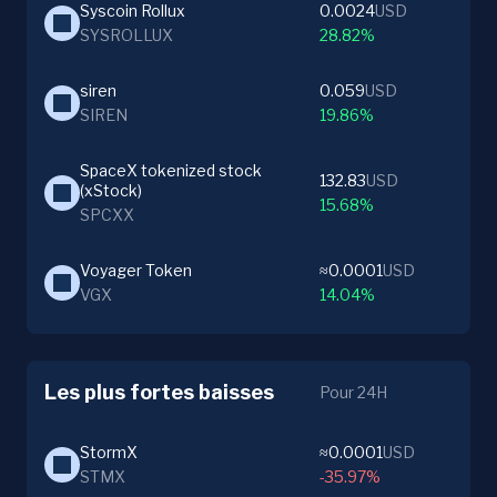
Syscoin Rollux
0.0024
USD
SYSROLLUX
28.82%
siren
0.059
USD
SIREN
19.86%
SpaceX tokenized stock 
132.83
USD
(xStock)
15.68%
SPCXX
Voyager Token
≈0.0001
USD
VGX
14.04%
Les plus fortes baisses
Pour 24H
StormX
≈0.0001
USD
STMX
-35.97%