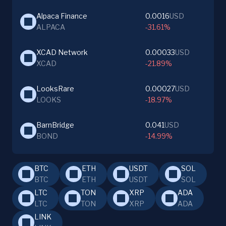
Alpaca Finance
0.0016
USD
ALPACA
-31.61%
XCAD Network
0.00033
USD
XCAD
-21.89%
LooksRare
0.00027
USD
LOOKS
-18.97%
BarnBridge
0.041
USD
BOND
-14.99%
BTC
ETH
USDT
SOL
BTC
ETH
USDT
SOL
LTC
TON
XRP
ADA
LTC
TON
XRP
ADA
LINK