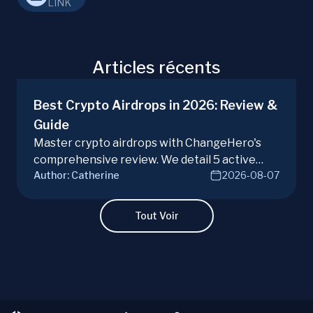
LINK
Articles récents
Best Crypto Airdrops in 2026: Review &
Guide
Master crypto airdrops with ChangeHero's
comprehensive review. We detail 5 active
Author:
Catherine
2026-08-07
campaigns, risks, benefits, and a vital checklist
for discerning real opportunities from scams.
Learn more.
Tout Voir