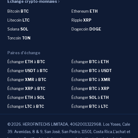
Échange crypto-monnaies
Bitcoin
BTC
Ethereum
ETH
Litecoin
LTC
Ripple
XRP
Solana
SOL
Dogecoin
DOGE
Toncoin
TON
Paires d'échange
Échanger
ETH
à
BTC
Échanger
BTC
à
ETH
Échanger
USDT
à
BTC
Échanger
BTC
à
USDT
Échanger
XMR
à
BTC
Échanger
BTC
à
XMR
Échanger
XRP
à
BTC
Échanger
BTC
à
XRP
Échanger
ETH
à
SOL
Échanger
SOL
à
ETH
Échanger
LTC
à
BTC
Échanger
BTC
à
LTC
©
2026
.
HEROFINTECHS LIMITADA, 4062001322968. Los Yoses, Cale
39. Avenidas, 8 & 9, San José, San Pedro, 11501, Costa Rica.L'achat et