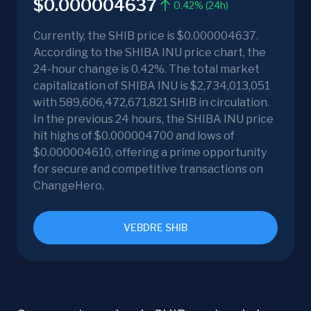
$0.000004637
0.42% (24h)
Currently, the SHIB price is $0.000004637.
According to the SHIBA INU price chart, the
24-hour change is 0.42%. The total market
capitalization of SHIBA INU is $2,734,013,051
with 589,606,472,671,821 SHIB in circulation.
In the previous 24 hours, the SHIBA INU price
hit highs of $0.000004700 and lows of
$0.000004610, offering a prime opportunity
for secure and competitive transactions on
ChangeHero.
VEBDRE SHIB