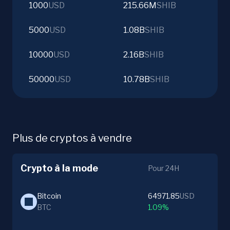
1000
USD
215.66M
SHIB
5000
USD
1.08B
SHIB
10000
USD
2.16B
SHIB
50000
USD
10.78B
SHIB
Plus de cryptos à vendre
Crypto à la mode
Pour 24H
Bitcoin
64971.85
USD
BTC
1.09%