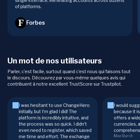
single interface, eliminating accounts across dozens
of platforms.
Forbes
Un mot de nos utilisateurs
Parler, c’est facile, surtout quand c’est nous qui faisons tout
le discours. Découvrez par vous-même quelques avis qui
contribuent à notre excellent TrustScore sur Trustpilot.
I was hesitant to use ChangeHero
I would sugg
initially, but I’m glad I did! The
because it i
platform is incredibly intuitive, and
offers a wid
the process was so quick. I didn’t
currencies, 
even need to register, which saved
comprehensi
Mae Burch
me time and effort. The exchange