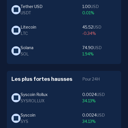
Tether USD
1.00
USD
USDT
0.01%
Litecoin
45.52
USD
LTC
-0.34%
Solana
74.90
USD
SOL
1.94%
Les plus fortes hausses
Pour 24H
Syscoin Rollux
0.0024
USD
SYSROLLUX
34.13%
Syscoin
0.0024
USD
SYS
34.13%