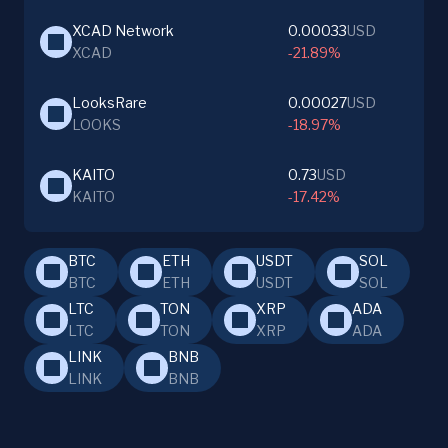
XCAD Network
0.00033
USD
XCAD
-21.89%
LooksRare
0.00027
USD
LOOKS
-18.97%
KAITO
0.73
USD
KAITO
-17.42%
BTC
ETH
USDT
SOL
BTC
ETH
USDT
SOL
LTC
TON
XRP
ADA
LTC
TON
XRP
ADA
LINK
BNB
LINK
BNB