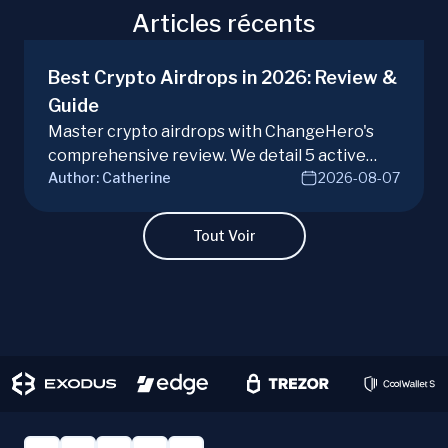
Articles récents
Best Crypto Airdrops in 2026: Review &
Guide
Master crypto airdrops with ChangeHero's
comprehensive review. We detail 5 active
Author:
Catherine
2026-08-07
campaigns, risks, benefits, and a vital checklist
for discerning real opportunities from scams.
Learn more.
Tout Voir