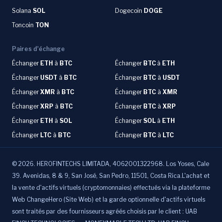
Solana
SOL
Dogecoin
DOGE
Toncoin
TON
Paires d'échange
Échanger
ETH
à
BTC
Échanger
BTC
à
ETH
Échanger
USDT
à
BTC
Échanger
BTC
à
USDT
Échanger
XMR
à
BTC
Échanger
BTC
à
XMR
Échanger
XRP
à
BTC
Échanger
BTC
à
XRP
Échanger
ETH
à
SOL
Échanger
SOL
à
ETH
Échanger
LTC
à
BTC
Échanger
BTC
à
LTC
©
2026
.
HEROFINTECHS LIMITADA, 4062001322968. Los Yoses, Cale
39. Avenidas, 8 & 9, San José, San Pedro, 11501, Costa Rica.L'achat et
la vente d'actifs virtuels (cryptomonnaies) effectués via la plateforme
Web ChangeHero (Site Web) et la garde optionnelle d'actifs virtuels
sont traités par des fournisseurs agréés choisis par le client : UAB