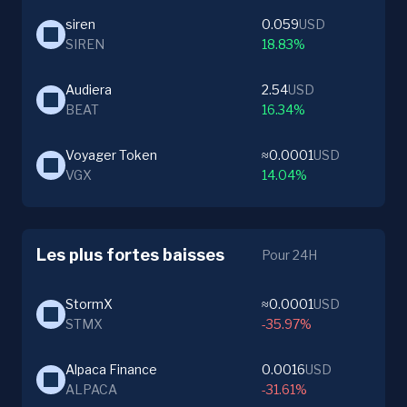
siren
0.059
USD
SIREN
18.83%
Audiera
2.54
USD
BEAT
16.34%
Voyager Token
≈0.0001
USD
VGX
14.04%
Les plus fortes baisses
Pour 24H
StormX
≈0.0001
USD
STMX
-35.97%
Alpaca Finance
0.0016
USD
ALPACA
-31.61%