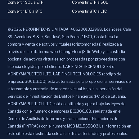
Convertir SOL a ETH
Convertir ETH a SOL
Convertir LTC a BTC
Convertir BTC a LTC
©
2026
.
HEROFINTECHS LIMITADA, 4062001322968. Los Yoses, Cale
39. Avenidas, 8 & 9, San José, San Pedro, 11501, Costa Rica.La
compra y venta de activos virtuales (criptomonedas) realizada a
través de la plataforma web ChangeHero (Sitio Web) y la custodia
opcional de activos virtuales son procesadas por proveedores con
licencia elegidos por el cliente: UAB FINCH TECHNOLOGIES o
MONEYMAPLE TECH LTD. UAB FINCH TECHNOLOGIES (código de
empresa: 306113100) está autorizada para proporcionar servicios de
intercambio y custodia de moneda virtual bajo la supervisión del
Servicio de Investigación de Delitos Financieros (FCIS) de Lituania.
MONEYMAPLE TECH LTD está constituida y opera bajo las leyes de
Canadá con el número de empresa BC1306168, registrada en el
Centro de Análisis de Informes y Transacciones Financieras de
Canadá (FINTRAC) con el número MSB M21565803.La información en
este sitio está destinada solo a clientes autorizados y profesionales.