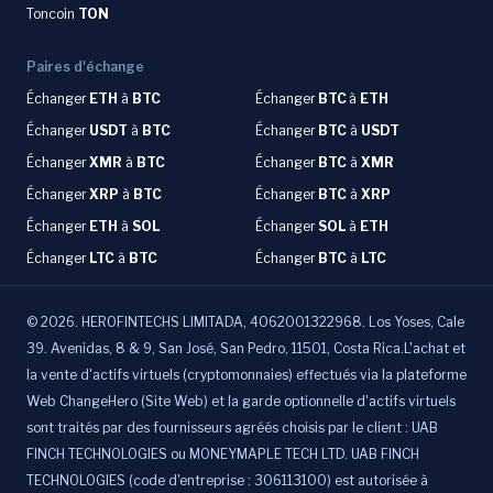
Toncoin
TON
Paires d'échange
Échanger
ETH
à
BTC
Échanger
BTC
à
ETH
Échanger
USDT
à
BTC
Échanger
BTC
à
USDT
Échanger
XMR
à
BTC
Échanger
BTC
à
XMR
Échanger
XRP
à
BTC
Échanger
BTC
à
XRP
Échanger
ETH
à
SOL
Échanger
SOL
à
ETH
Échanger
LTC
à
BTC
Échanger
BTC
à
LTC
©
2026
.
HEROFINTECHS LIMITADA, 4062001322968. Los Yoses, Cale
39. Avenidas, 8 & 9, San José, San Pedro, 11501, Costa Rica.L'achat et
la vente d'actifs virtuels (cryptomonnaies) effectués via la plateforme
Web ChangeHero (Site Web) et la garde optionnelle d'actifs virtuels
sont traités par des fournisseurs agréés choisis par le client : UAB
FINCH TECHNOLOGIES ou MONEYMAPLE TECH LTD. UAB FINCH
TECHNOLOGIES (code d'entreprise : 306113100) est autorisée à