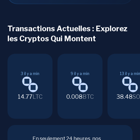
Transactions Actuelles : Explorez
les Cryptos Qui Montent
3
il y a min
9
il y a min
13
il y a mi
14.77
LTC
0.008
BTC
38.48
SO
En seulement 24 heures, nos