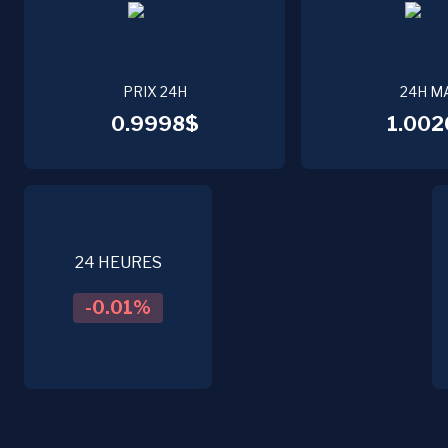
PRIX 24H
24H M
0.9998$
1.002
24 HEURES
-0.01
%