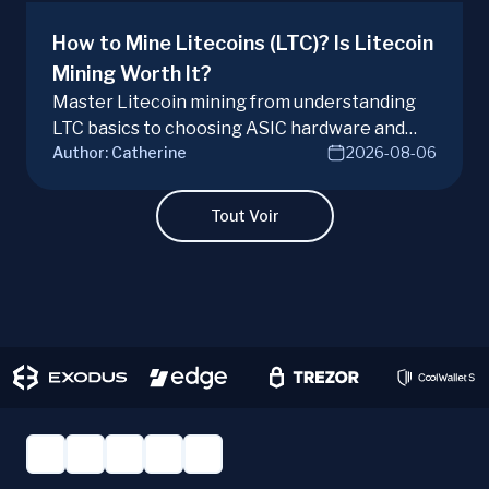
How to Mine Litecoins (LTC)? Is Litecoin
Mining Worth It?
Master Litecoin mining from understanding
LTC basics to choosing ASIC hardware and
Author:
Catherine
2026-08-06
joining mining pools. Optimize your Litecoin
mining for maximum profit today.
Tout Voir