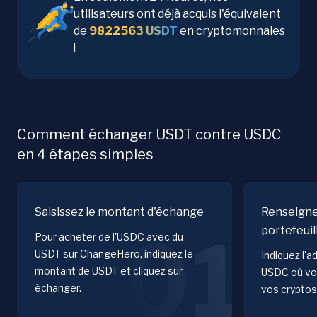
utilisateurs ont déjà acquis l'équivalent
de
9822563
USDT
en cryptomonnaies
!
Comment échanger USDT contre USDC
en 4 étapes simples
Saisissez le montant d'échange
Renseigne
portefeuil
01
Pour acheter de l'USDC avec du
USDT sur ChangeHero, indiquez le
Indiquez l'a
montant de USDT et cliquez sur
USDC où vo
échanger.
vos cryptos