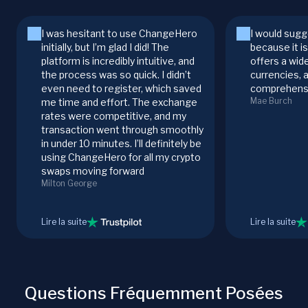
I was hesitant to use ChangeHero
I would sugg
initially, but I’m glad I did! The
because it i
platform is incredibly intuitive, and
offers a wid
the process was so quick. I didn’t
currencies, 
even need to register, which saved
comprehensi
Mae Burch
me time and effort. The exchange
rates were competitive, and my
transaction went through smoothly
in under 10 minutes. I’ll definitely be
using ChangeHero for all my crypto
swaps moving forward
Milton George
Lire la suite
Lire la suite
Questions Fréquemment Posées