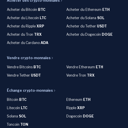
Acheter des crypto-monnaies
Acheter du
Bitcoin
BTC
Acheter du Ethereum
ETH
Acheter du
Litecoin
LTC
Acheter du
Solana
SOL
Acheter du
Ripple
XRP
Acheter du Tether
USDT
Acheter du Tron
TRX
Acheter du
Dogecoin
DOGE
Acheter du
Cardano
ADA
Vendre crypto-monnaies
Vendre Bitcoins
BTC
Vendre Ethereum
ETH
Vendre Tether
USDT
Vendre Tron
TRX
Échange crypto-monnaies
Bitcoin
BTC
Ethereum
ETH
Litecoin
LTC
Ripple
XRP
Solana
SOL
Dogecoin
DOGE
Toncoin
TON