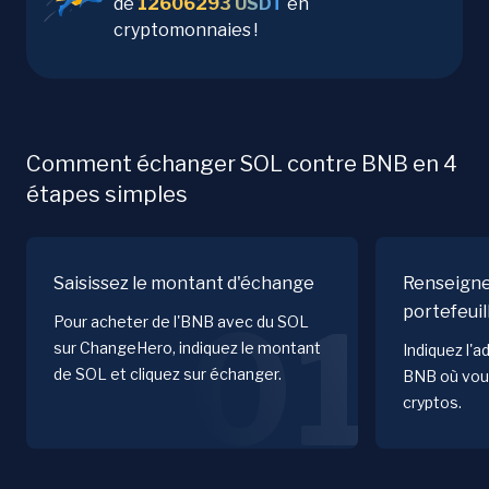
de
12606293
USDT
en
cryptomonnaies !
Comment échanger SOL contre BNB en 4
étapes simples
Saisissez le montant d'échange
Renseigne
portefeuil
01
Pour acheter de l'BNB avec du SOL
sur ChangeHero, indiquez le montant
Indiquez l'a
de SOL et cliquez sur échanger.
BNB où vous
cryptos.