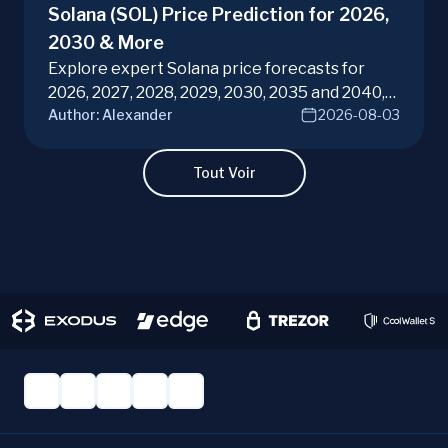
Solana (SOL) Price Prediction for 2026,
2030 & More
Explore expert Solana price forecasts for
2026, 2027, 2028, 2029, 2030, 2035 and 2040,
Author:
Alexander
2026-08-03
diving into SOL potential in the evolving
cryptocurrency market. Make informed
investment decisions with ChangeHero!
Tout Voir