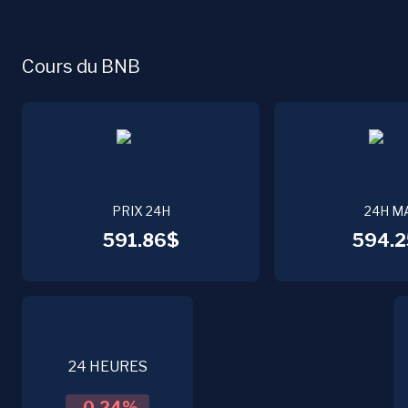
Cours du BNB
PRIX 24H
24H M
591.86$
594.2
24 HEURES
-0.24
%