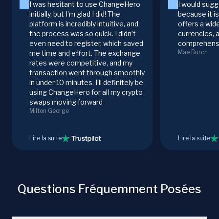
I was hesitant to use ChangeHero
I would sugg
initially, but I’m glad I did! The
because it i
platform is incredibly intuitive, and
offers a wid
the process was so quick. I didn’t
currencies, 
even need to register, which saved
comprehensi
Mae Burch
me time and effort. The exchange
rates were competitive, and my
transaction went through smoothly
in under 10 minutes. I’ll definitely be
using ChangeHero for all my crypto
swaps moving forward
Milton George
Lire la suite
Lire la suite
Questions Fréquemment Posées