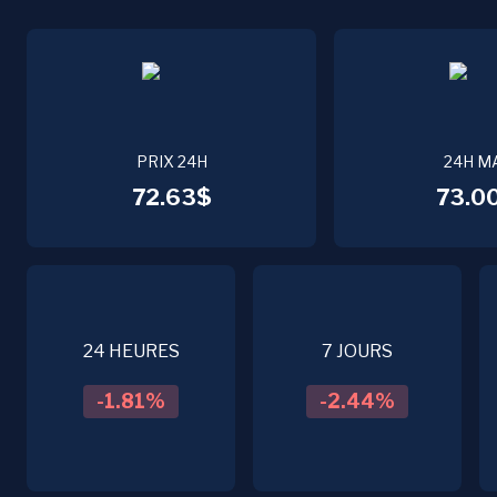
PRIX 24H
24H M
72.63$
73.0
24 HEURES
7 JOURS
-1.81
%
-2.44
%