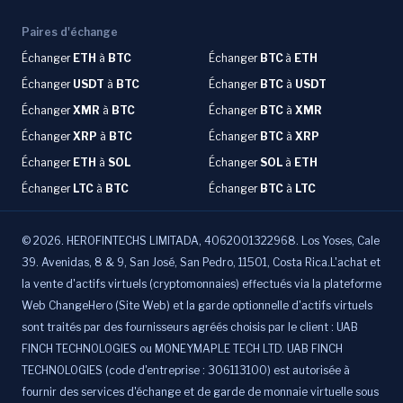
Paires d'échange
Échanger
ETH
à
BTC
Échanger
BTC
à
ETH
Échanger
USDT
à
BTC
Échanger
BTC
à
USDT
Échanger
XMR
à
BTC
Échanger
BTC
à
XMR
Échanger
XRP
à
BTC
Échanger
BTC
à
XRP
Échanger
ETH
à
SOL
Échanger
SOL
à
ETH
Échanger
LTC
à
BTC
Échanger
BTC
à
LTC
©
2026
.
HEROFINTECHS LIMITADA, 4062001322968. Los Yoses, Cale
39. Avenidas, 8 & 9, San José, San Pedro, 11501, Costa Rica.L'achat et
la vente d'actifs virtuels (cryptomonnaies) effectués via la plateforme
Web ChangeHero (Site Web) et la garde optionnelle d'actifs virtuels
sont traités par des fournisseurs agréés choisis par le client : UAB
FINCH TECHNOLOGIES ou MONEYMAPLE TECH LTD. UAB FINCH
TECHNOLOGIES (code d'entreprise : 306113100) est autorisée à
fournir des services d'échange et de garde de monnaie virtuelle sous