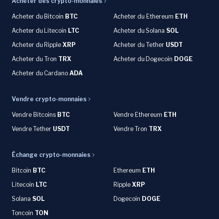
Acheter des crypto-monnaies
Acheter du
Bitcoin
BTC
Acheter du Ethereum
ETH
Acheter du
Litecoin
LTC
Acheter du
Solana
SOL
Acheter du
Ripple
XRP
Acheter du Tether
USDT
Acheter du Tron
TRX
Acheter du
Dogecoin
DOGE
Acheter du
Cardano
ADA
Vendre crypto-monnaies
Vendre Bitcoins
BTC
Vendre Ethereum
ETH
Vendre Tether
USDT
Vendre Tron
TRX
Échange crypto-monnaies
Bitcoin
BTC
Ethereum
ETH
Litecoin
LTC
Ripple
XRP
Solana
SOL
Dogecoin
DOGE
Toncoin
TON