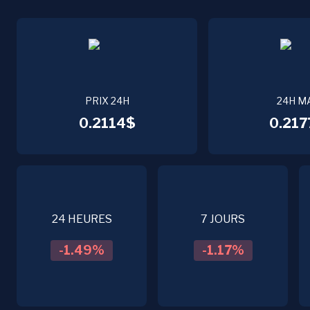
PRIX 24H
24H M
0.2114$
0.217
24 HEURES
7 JOURS
-1.49
%
-1.17
%