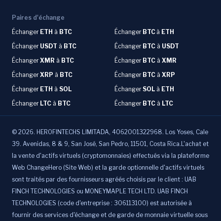
Paires d'échange
Échanger
ETH
à
BTC
Échanger
BTC
à
ETH
Échanger
USDT
à
BTC
Échanger
BTC
à
USDT
Échanger
XMR
à
BTC
Échanger
BTC
à
XMR
Échanger
XRP
à
BTC
Échanger
BTC
à
XRP
Échanger
ETH
à
SOL
Échanger
SOL
à
ETH
Échanger
LTC
à
BTC
Échanger
BTC
à
LTC
©
2026
.
HEROFINTECHS LIMITADA, 4062001322968. Los Yoses, Cale
39. Avenidas, 8 & 9, San José, San Pedro, 11501, Costa Rica.L'achat et
la vente d'actifs virtuels (cryptomonnaies) effectués via la plateforme
Web ChangeHero (Site Web) et la garde optionnelle d'actifs virtuels
sont traités par des fournisseurs agréés choisis par le client : UAB
FINCH TECHNOLOGIES ou MONEYMAPLE TECH LTD. UAB FINCH
TECHNOLOGIES (code d'entreprise : 306113100) est autorisée à
fournir des services d'échange et de garde de monnaie virtuelle sous