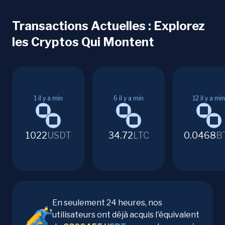
Transactions Actuelles : Explorez
les Cryptos Qui Montent
1
il y a min
6
il y a min
12
il y a min
1022
USDT
34.72
LTC
0.0468
B
En seulement 24 heures, nos
utilisateurs ont déjà acquis l'équivalent