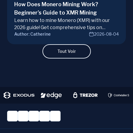
How Does Monero Mining Work?
Beginner’s Guide to XMR Mining
Learn how to mine Monero (XMR) with our
2026 guide! Get comprehensive tips on
Author:
Catherine
2026-08-04
hardware, software, and techniques for
successful Monero mining.
Tout Voir