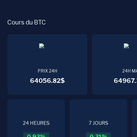
Cours du BTC
PRIX 24H
24H M
64056.82$
64967.
24 HEURES
7 JOURS
0.93
%
0.31
%