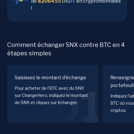
de
8206455
USDT
en cryptomonnaies
!
Comment échanger SNX contre BTC en 4
étapes simples
Saisissez le montant d'échange
Renseigne
portefeuil
01
Pour acheter de l'BTC avec du SNX
sur ChangeHero, indiquez le montant
Indiquez l'a
de SNX et cliquez sur échanger.
BTC où vous
cryptos.