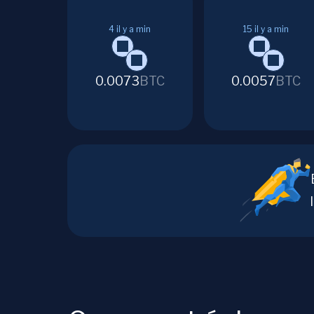
4
il y a min
15
il y a min
0.0073
BTC
0.0057
BTC