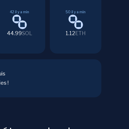
42
il y a min
50
il y a min
44.99
SOL
1.12
ETH
uis
es !