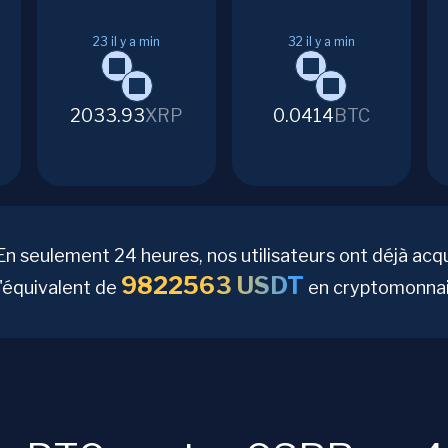
23
il y a min
32
il y a min
2033.93
XRP
0.0414
BTC
En seulement 24 heures, nos utilisateurs ont déjà acq
9822563
USDT
l'équivalent de
en cryptomonnai