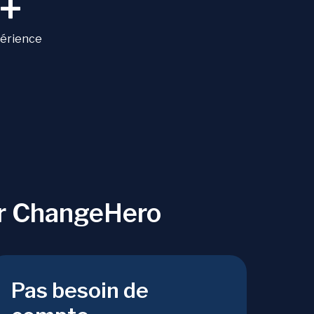
+
périence
ur ChangeHero
Pas besoin de