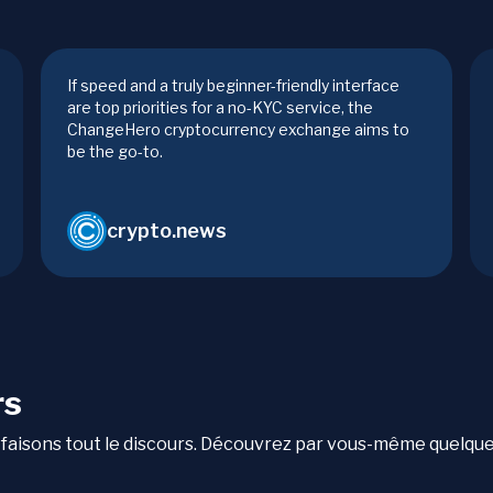
If speed and a truly beginner-friendly interface
are top priorities for a no-KYC service, the
ChangeHero cryptocurrency exchange aims to
be the go-to.
crypto.news
rs
qui faisons tout le discours. Découvrez par vous-même quelqu