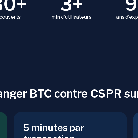
80+
3+
9
 couverts
mln d'utilisateurs
ans d'ex
anger BTC contre CSPR s
5 minutes par