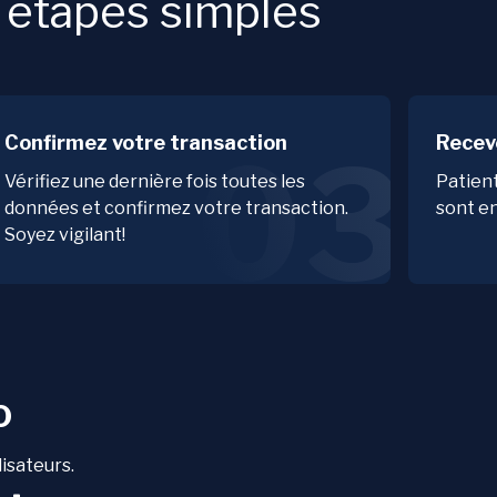
étapes simples
Confirmez votre transaction
Recev
03
Vérifiez une dernière fois toutes les
Patien
données et confirmez votre transaction.
sont en
Soyez vigilant!
o
lisateurs.