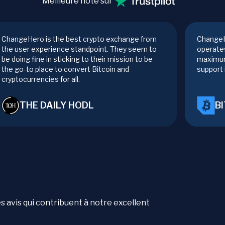
Meilleure note sur
ChangeHero is the best crypto exchange from
ChangeH
the user experience standpoint. They seem to
operates
be doing fine in sticking to their mission to be
maximum
the go-to place to convert Bitcoin and
support 
cryptocurrencies for all.
THE DAILY HODL
B
es avis qui contribuent à notre excellent