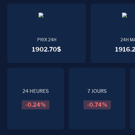
PRIX 24H
24H M
1902.70$
1916.
24 HEURES
7 JOURS
-0.24
%
-0.74
%