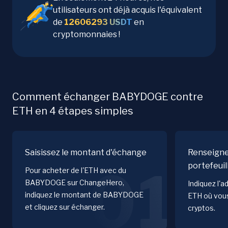
utilisateurs ont déjà acquis l'équivalent
de
12606293
USDT
en
cryptomonnaies !
Comment échanger BABYDOGE contre
ETH en 4 étapes simples
Saisissez le montant d'échange
Renseigne
portefeuil
01
Pour acheter de l'ETH avec du
BABYDOGE sur ChangeHero,
Indiquez l'a
indiquez le montant de BABYDOGE
ETH où vous
et cliquez sur échanger.
cryptos.