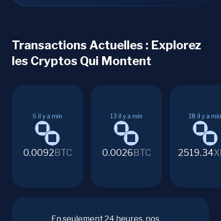
Transactions Actuelles : Explorez
les Cryptos Qui Montent
6
il y a min
13
il y a min
18
il y a mi
0.0092
BTC
0.0026
BTC
2519.34
X
En seulement 24 heures, nos