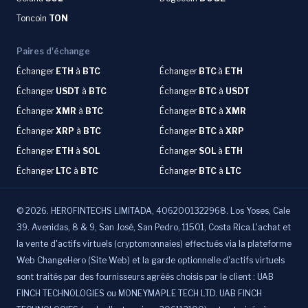
Toncoin
TON
Paires d'échange
Échanger
ETH
à
BTC
Échanger
BTC
à
ETH
Échanger
USDT
à
BTC
Échanger
BTC
à
USDT
Échanger
XMR
à
BTC
Échanger
BTC
à
XMR
Échanger
XRP
à
BTC
Échanger
BTC
à
XRP
Échanger
ETH
à
SOL
Échanger
SOL
à
ETH
Échanger
LTC
à
BTC
Échanger
BTC
à
LTC
©
2026
.
HEROFINTECHS LIMITADA, 4062001322968. Los Yoses, Cale
39. Avenidas, 8 & 9, San José, San Pedro, 11501, Costa Rica.L'achat et
la vente d'actifs virtuels (cryptomonnaies) effectués via la plateforme
Web ChangeHero (Site Web) et la garde optionnelle d'actifs virtuels
sont traités par des fournisseurs agréés choisis par le client : UAB
FINCH TECHNOLOGIES ou MONEYMAPLE TECH LTD. UAB FINCH