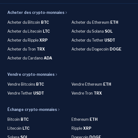
Acheter des crypto-monnaies
Acheter du
Bitcoin
BTC
Acheter du Ethereum
ETH
Acheter du
Litecoin
LTC
Acheter du
Solana
SOL
Acheter du
Ripple
XRP
Acheter du Tether
USDT
Acheter du Tron
TRX
Acheter du
Dogecoin
DOGE
Acheter du
Cardano
ADA
Vendre crypto-monnaies
Vendre Bitcoins
BTC
Vendre Ethereum
ETH
Vendre Tether
USDT
Vendre Tron
TRX
Échange crypto-monnaies
Bitcoin
BTC
Ethereum
ETH
Litecoin
LTC
Ripple
XRP
Solana
SOL
Dogecoin
DOGE