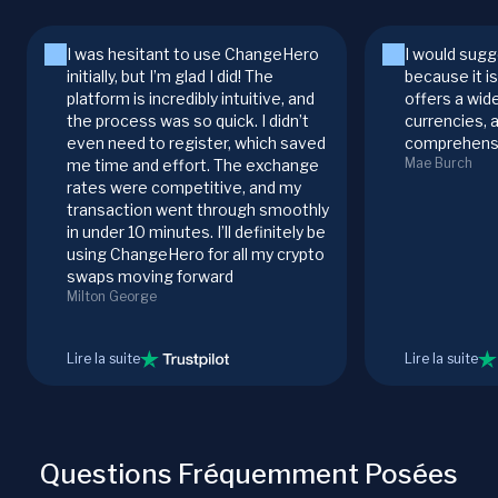
I was hesitant to use ChangeHero
I would sugg
initially, but I’m glad I did! The
because it i
platform is incredibly intuitive, and
offers a wid
the process was so quick. I didn’t
currencies, 
even need to register, which saved
comprehensi
Mae Burch
me time and effort. The exchange
rates were competitive, and my
transaction went through smoothly
in under 10 minutes. I’ll definitely be
using ChangeHero for all my crypto
swaps moving forward
Milton George
Lire la suite
Lire la suite
Questions Fréquemment Posées