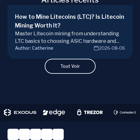
How to Mine Litecoins (LTC)? Is Litecoin
Mining Worth It?
Master Litecoin mining from understanding
LTC basics to choosing ASIC hardware and
Author:
Catherine
2026-08-06
joining mining pools. Optimize your Litecoin
mining for maximum profit today.
Tout Voir