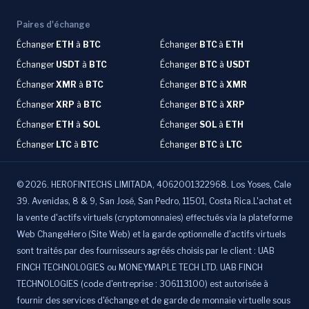
Paires d'échange
Échanger
ETH
à
BTC
Échanger
BTC
à
ETH
Échanger
USDT
à
BTC
Échanger
BTC
à
USDT
Échanger
XMR
à
BTC
Échanger
BTC
à
XMR
Échanger
XRP
à
BTC
Échanger
BTC
à
XRP
Échanger
ETH
à
SOL
Échanger
SOL
à
ETH
Échanger
LTC
à
BTC
Échanger
BTC
à
LTC
©
2026
.
HEROFINTECHS LIMITADA, 4062001322968. Los Yoses, Cale
39. Avenidas, 8 & 9, San José, San Pedro, 11501, Costa Rica.L'achat et
la vente d'actifs virtuels (cryptomonnaies) effectués via la plateforme
Web ChangeHero (Site Web) et la garde optionnelle d'actifs virtuels
sont traités par des fournisseurs agréés choisis par le client : UAB
FINCH TECHNOLOGIES ou MONEYMAPLE TECH LTD. UAB FINCH
TECHNOLOGIES (code d'entreprise : 306113100) est autorisée à
fournir des services d'échange et de garde de monnaie virtuelle sous