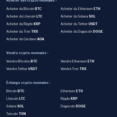
Acheter des crypto-monnaies
Acheter du
Bitcoin
BTC
Acheter du Ethereum
ETH
Acheter du
Litecoin
LTC
Acheter du
Solana
SOL
Acheter du
Ripple
XRP
Acheter du Tether
USDT
Acheter du Tron
TRX
Acheter du
Dogecoin
DOGE
Acheter du
Cardano
ADA
Vendre crypto-monnaies
Vendre Bitcoins
BTC
Vendre Ethereum
ETH
Vendre Tether
USDT
Vendre Tron
TRX
Échange crypto-monnaies
Bitcoin
BTC
Ethereum
ETH
Litecoin
LTC
Ripple
XRP
Solana
SOL
Dogecoin
DOGE
Toncoin
TON