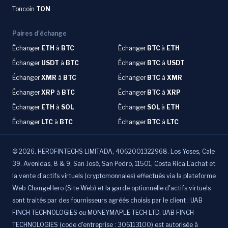
Toncoin
TON
Paires d'échange
Échanger
ETH
à
BTC
Échanger
BTC
à
ETH
Échanger
USDT
à
BTC
Échanger
BTC
à
USDT
Échanger
XMR
à
BTC
Échanger
BTC
à
XMR
Échanger
XRP
à
BTC
Échanger
BTC
à
XRP
Échanger
ETH
à
SOL
Échanger
SOL
à
ETH
Échanger
LTC
à
BTC
Échanger
BTC
à
LTC
©
2026
.
HEROFINTECHS LIMITADA, 4062001322968. Los Yoses, Cale
39. Avenidas, 8 & 9, San José, San Pedro, 11501, Costa Rica.L'achat et
la vente d'actifs virtuels (cryptomonnaies) effectués via la plateforme
Web ChangeHero (Site Web) et la garde optionnelle d'actifs virtuels
sont traités par des fournisseurs agréés choisis par le client : UAB
FINCH TECHNOLOGIES ou MONEYMAPLE TECH LTD. UAB FINCH
TECHNOLOGIES (code d'entreprise : 306113100) est autorisée à