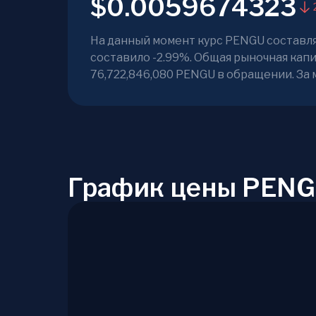
$0.0059674323
На данный момент курс PENGU составляе
составило -2.99%. Общая рыночная капи
76,722,846,080 PENGU в обращении. За 
График цены PENG