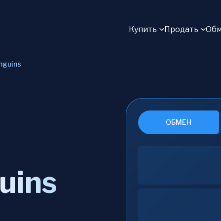
Купить
Продать
Обм
nguins
ОБМЕН
uins