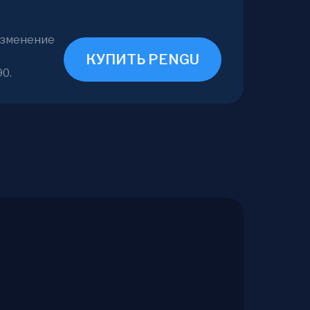
 изменение
КУПИТЬ PENGU
90.