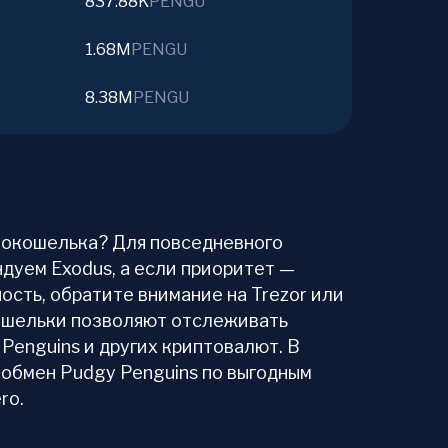
837.88K
PENGU
1.68M
PENGU
8.38M
PENGU
птокошелька? Для повседневного
дуем Exodus, а если приоритет —
ость, обратите внимание на Trezor или
 кошельки позволяют отслеживать
Penguins и других криптовалют. В
 обмен Pudgy Penguins по выгодным
ro.