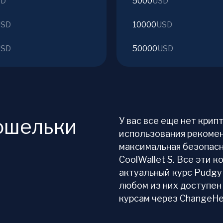
SD
5000
USD
USD
10000
USD
USD
50000
USD
ошельки
У вас все еще нет кри
использования рекомен
максимальная безопасн
CoolWallet S. Все эти
актуальный курс Pudgy 
любом из них доступен
курсам через ChangeHe