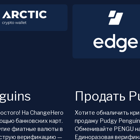
guins
Продать P
ростого! На ChangeHero
Хотите обналичить кр
мощью банковских карт.
продажу Pudgy Penguin
угие фиатные валюты в
Обменивайте PENGU на
ыструю верификацию —
Единоразовая верифика