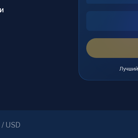
и
Лучший
) /
USD