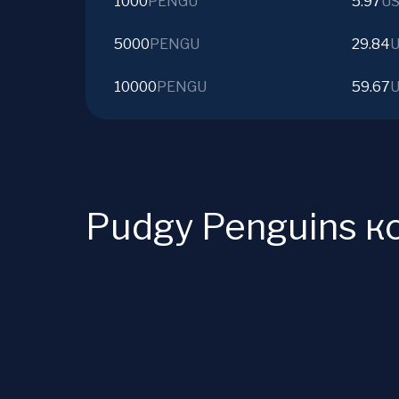
1000
PENGU
5.97
U
5000
PENGU
29.84
10000
PENGU
59.67
Pudgy Penguins к