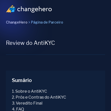
ChangeHero
Página de Parceiro
Review do AntiKYC
Sumário
1
.
Sobre o AntiKYC
2
.
Prós e Contras do AntiKYC
3
.
Veredito Final
4
.
FAQ