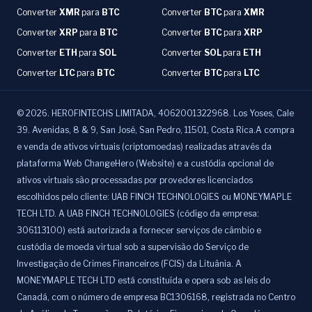
Converter
XMR
para
BTC
Converter
BTC
para
XMR
Converter
XRP
para
BTC
Converter
BTC
para
XRP
Converter
ETH
para
SOL
Converter
SOL
para
ETH
Converter
LTC
para
BTC
Converter
BTC
para
LTC
©
2026
.
HEROFINTECHS LIMITADA, 4062001322968. Los Yoses, Cale
39. Avenidas, 8 & 9, San José, San Pedro, 11501, Costa Rica.A compra
e venda de ativos virtuais (criptomoedas) realizadas através da
plataforma Web ChangeHero (Website) e a custódia opcional de
ativos virtuais são processadas por provedores licenciados
escolhidos pelo cliente: UAB FINCH TECHNOLOGIES ou MONEYMAPLE
TECH LTD. A UAB FINCH TECHNOLOGIES (código da empresa:
306113100) está autorizada a fornecer serviços de câmbio e
custódia de moeda virtual sob a supervisão do Serviço de
Investigação de Crimes Financeiros (FCIS) da Lituânia. A
MONEYMAPLE TECH LTD está constituída e opera sob as leis do
Canadá, com o número de empresa BC1306168, registrada no Centro