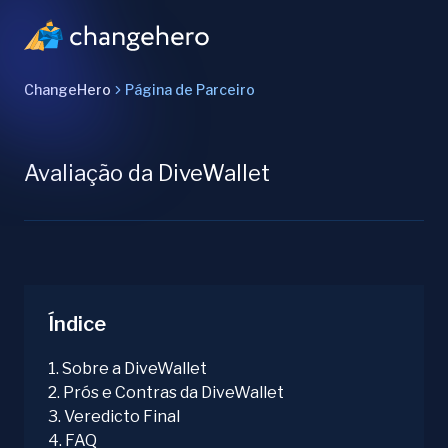
ChangeHero
Página de Parceiro
Avaliação da DiveWallet
Índice
1
.
Sobre a DiveWallet
2
.
Prós e Contras da DiveWallet
3
.
Veredicto Final
4
.
FAQ