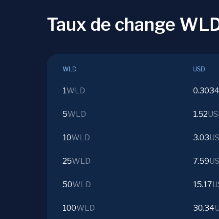
Taux de change WLD
WLD
USD
1
WLD
0.303
5
WLD
1.52
US
10
WLD
3.03
U
25
WLD
7.59
U
50
WLD
15.17
U
100
WLD
30.34