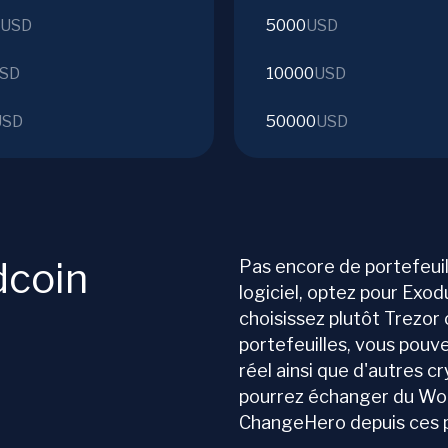
USD
5000
USD
SD
10000
USD
USD
50000
USD
dcoin
Pas encore de portefeuil
logiciel, optez pour Exodu
choisissez plutôt Trezor
portefeuilles, vous pouv
réel ainsi que d'autres c
pourrez échanger du Wor
ChangeHero depuis ces p