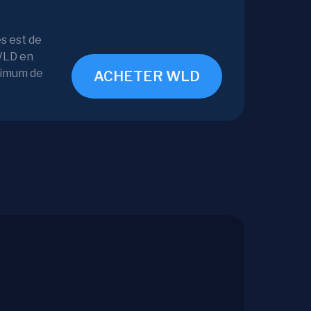
s est de
 WLD en
inimum de
ACHETER WLD