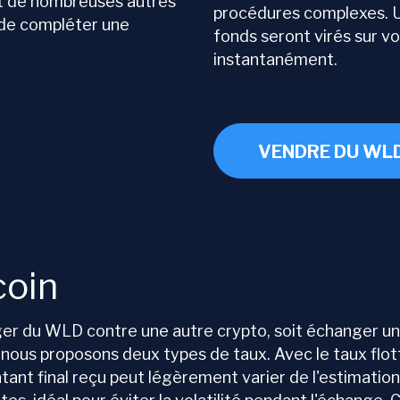
t de nombreuses autres
procédures complexes. Un
t de compléter une
fonds seront virés sur v
instantanément.
VENDRE DU WL
coin
er du WLD contre une autre crypto, soit échanger un
ous proposons deux types de taux. Avec le taux flott
tant final reçu peut légèrement varier de l'estimation 