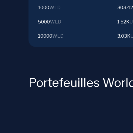
1000
WLD
303.42
5000
WLD
1.52K
U
10000
WLD
3.03K
Portefeuilles Worl