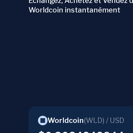
Échangez, Achetez et Vendez 
Worldcoin instantanément
Worldcoin
(
WLD
) /
USD