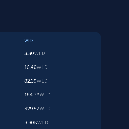
WLD
3.30
WLD
16.48
WLD
82.39
WLD
164.79
WLD
329.57
WLD
3.30K
WLD