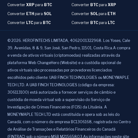
Converter
XRP
para
BTC
Converter
BTC
para
XRP
Converter
ETH
para
SOL
Converter
SOL
para
ETH
Converter
LTC
para
BTC
Converter
BTC
para
LTC
©
2026
.
HEROFINTECHS LIMITADA, 4062001322968. Los Yoses, Cale
39. Avenidas, 8 & 9, San José, San Pedro, 11501, Costa Rica.A compra
e venda de ativos virtuais (criptomoedas) realizadas através da
plataforma Web ChangeHero (Website) e a custódia opcional de
ativos virtuais são processadas por provedores licenciados
escolhidos pelo cliente: UAB FINCH TECHNOLOGIES ou MONEYMAPLE
TECH LTD. A UAB FINCH TECHNOLOGIES (código da empresa:
306113100) está autorizada a fornecer serviços de câmbio e
custódia de moeda virtual sob a supervisão do Serviço de
Investigação de Crimes Financeiros (FCIS) da Lituânia. A
MONEYMAPLE TECH LTD está constituída e opera sob as leis do
Canadá, com o número de empresa BC1306168, registrada no Centro
de Análise de Transações e Relatórios Financeiros do Canadá
(FINTRAC) sob o número MSB M21565803.As informações neste site