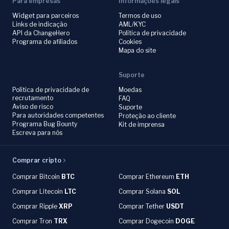
Para empresas
Informações legais
Widget para parceiros
Termos de uso
Links de indicação
AML/KYC
API da ChangeHero
Política de privacidade
Programa de afiliados
Cookies
Mapa do site
Suporte
Política de privacidade de
Moedas
recrutamento
FAQ
Aviso de risco
Suporte
Para autoridades competentes
Proteção ao cliente
Programa Bug Bounty
Kit de imprensa
Escreva para nós
Comprar cripto
Comprar Bitcoin
BTC
Comprar Ethereum
ETH
Comprar Litecoin
LTC
Comprar Solana
SOL
Comprar Ripple
XRP
Comprar Tether
USDT
Comprar Tron
TRX
Comprar Dogecoin
DOGE