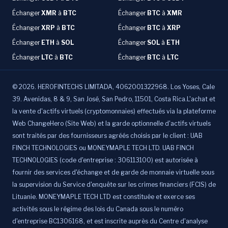
Échanger
XMR
à
BTC
Échanger
BTC
à
XMR
Échanger
XRP
à
BTC
Échanger
BTC
à
XRP
Échanger
ETH
à
SOL
Échanger
SOL
à
ETH
Échanger
LTC
à
BTC
Échanger
BTC
à
LTC
©
2026
.
HEROFINTECHS LIMITADA, 4062001322968. Los Yoses, Cale
39. Avenidas, 8 & 9, San José, San Pedro, 11501, Costa Rica.L'achat et
la vente d'actifs virtuels (cryptomonnaies) effectués via la plateforme
Web ChangeHero (Site Web) et la garde optionnelle d'actifs virtuels
sont traités par des fournisseurs agréés choisis par le client : UAB
FINCH TECHNOLOGIES ou MONEYMAPLE TECH LTD. UAB FINCH
TECHNOLOGIES (code d'entreprise : 306113100) est autorisée à
fournir des services d'échange et de garde de monnaie virtuelle sous
la supervision du Service d'enquête sur les crimes financiers (FCIS) de
Lituanie. MONEYMAPLE TECH LTD est constituée et exerce ses
activités sous le régime des lois du Canada sous le numéro
d'entreprise BC1306168, et est inscrite auprès du Centre d'analyse