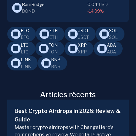
BarnBridge
0.041
USD
BOND
-14.99%
BTC
ETH
USDT
SOL
BTC
ETH
USDT
SOL
LTC
TON
XRP
ADA
LTC
TON
XRP
ADA
LINK
BNB
LINK
BNB
Articles récents
Best Crypto Airdrops in 2026: Review &
Guide
Master crypto airdrops with ChangeHero's
comprehensive review. We detail 5 active