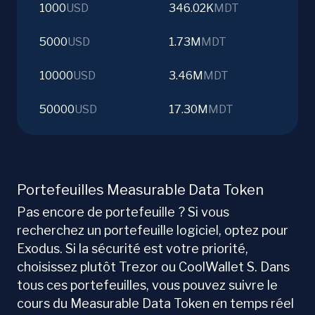
1000
USD
346.02K
MDT
5000
USD
1.73M
MDT
10000
USD
3.46M
MDT
50000
USD
17.30M
MDT
Portefeuilles Measurable Data Token
Pas encore de portefeuille ? Si vous
recherchez un portefeuille logiciel, optez pour
Exodus. Si la sécurité est votre priorité,
choisissez plutôt Trezor ou CoolWallet S. Dans
tous ces portefeuilles, vous pouvez suivre le
cours du Measurable Data Token en temps réel