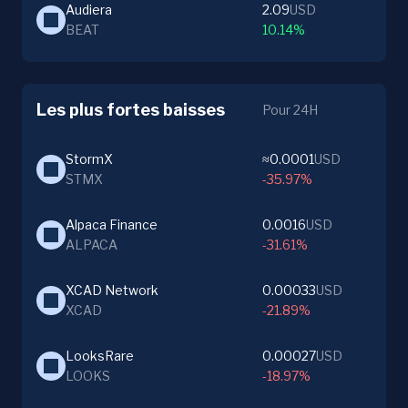
Audiera
2.09
USD
BEAT
10.14%
Les plus fortes baisses
Pour 24H
StormX
≈0.0001
USD
STMX
-35.97%
Alpaca Finance
0.0016
USD
ALPACA
-31.61%
XCAD Network
0.00033
USD
XCAD
-21.89%
LooksRare
0.00027
USD
LOOKS
-18.97%