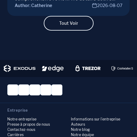
Author:
Catherine
2026-08-07
campaigns, risks, benefits, and a vital checklist
for discerning real opportunities from scams.
Learn more.
Tout Voir
Entreprise
Notre entreprise
Informations sur l’entreprise
Presse à propos de nous
Auteurs
Contactez-nous
Notre blog
Carrières
Notre équipe