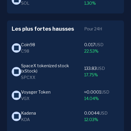
SOL
1.30%
Les plus fortes hausses
Pour 24H
Coin98
0.017
USD
C98
22.53%
SpaceX tokenized stock 
133.83
USD
(xStock)
17.75%
SPCXX
Voyager Token
≈0.0001
USD
VGX
14.04%
Kadena
0.0044
USD
KDA
12.03%