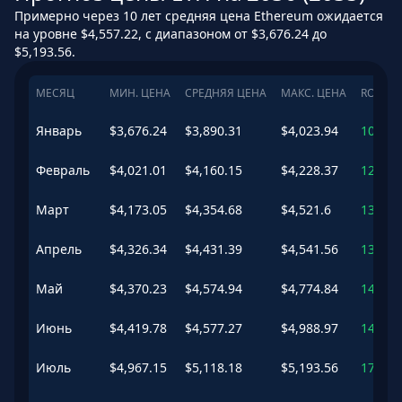
Примерно через 10 лет средняя цена Ethereum ожидается
на уровне $4,557.22, с диапазоном от $3,676.24 до
$5,193.56.
МЕСЯЦ
МИН. ЦЕНА
СРЕДНЯЯ ЦЕНА
МАКС. ЦЕНА
ROI
Январь
$
3,676.24
$
3,890.31
$
4,023.94
107.58
Февраль
$
4,021.01
$
4,160.15
$
4,228.37
121.98
Март
$
4,173.05
$
4,354.68
$
4,521.6
132.36
Апрель
$
4,326.34
$
4,431.39
$
4,541.56
136.45
Май
$
4,370.23
$
4,574.94
$
4,774.84
144.11
Июнь
$
4,419.78
$
4,577.27
$
4,988.97
144.24
Июль
$
4,967.15
$
5,118.18
$
5,193.56
173.1