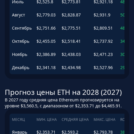
Июль
$
2,525.8
$
2,773.81
$
2,921.18
48.01
Август
$
2,779.03
$
2,828.87
$
2,931.9
50.94
Сентябрь
$
2,751.66
$
2,775.51
$
2,809.51
48.1
%
Октябрь
$
2,455.05
$
2,518.41
$
2,737.92
34.38
Ноябрь
$
2,386.89
$
2,438.03
$
2,471.23
30.09
Декабрь
$
2,341.18
$
2,434.98
$
2,527.96
29.93
Прогноз цены ETH на 2028 (2027)
В 2027 году средняя цена Ethereum прогнозируется на
уровне $3,560.5, с диапазоном от $2,353.71 до $4,465.91.
МЕСЯЦ
МИН. ЦЕНА
СРЕДНЯЯ ЦЕНА
МАКС. ЦЕНА
ROI
Январь
$
2,353.71
$
2,593.2
$
2,793.78
38.37