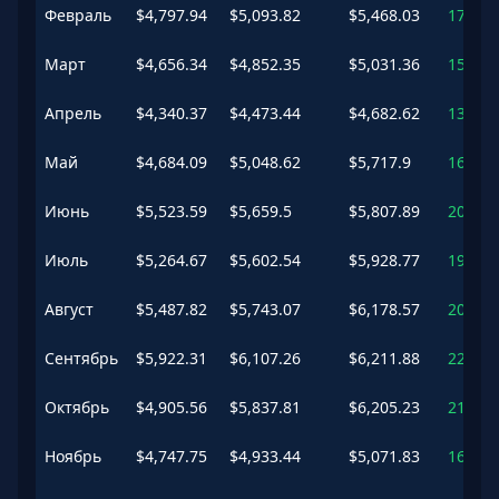
Февраль
$
4,797.94
$
5,093.82
$
5,468.03
171.8
Март
$
4,656.34
$
4,852.35
$
5,031.36
158.91
Апрель
$
4,340.37
$
4,473.44
$
4,682.62
138.7
Май
$
4,684.09
$
5,048.62
$
5,717.9
169.39
Июнь
$
5,523.59
$
5,659.5
$
5,807.89
201.98
Июль
$
5,264.67
$
5,602.54
$
5,928.77
198.94
Август
$
5,487.82
$
5,743.07
$
6,178.57
206.44
Сентябрь
$
5,922.31
$
6,107.26
$
6,211.88
225.87
Октябрь
$
4,905.56
$
5,837.81
$
6,205.23
211.5
Ноябрь
$
4,747.75
$
4,933.44
$
5,071.83
163.24