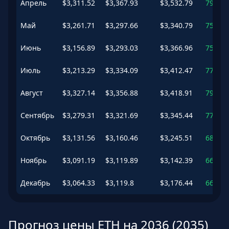
Апрель
$
3,311.52
$
3,367.93
$
3,532.79
79.71
Май
$
3,261.71
$
3,297.66
$
3,340.79
75.96
Июнь
$
3,156.89
$
3,293.03
$
3,366.96
75.71
Июль
$
3,213.29
$
3,334.09
$
3,412.47
77.9
%
Август
$
3,327.14
$
3,356.88
$
3,418.91
79.12
Сентябрь
$
3,279.31
$
3,321.69
$
3,345.44
77.24
Октябрь
$
3,131.56
$
3,160.46
$
3,245.51
68.64
Ноябрь
$
3,091.19
$
3,119.89
$
3,142.39
66.47
Декабрь
$
3,064.33
$
3,119.8
$
3,176.44
66.47
Прогноз цены ETH на 2036 (2035)