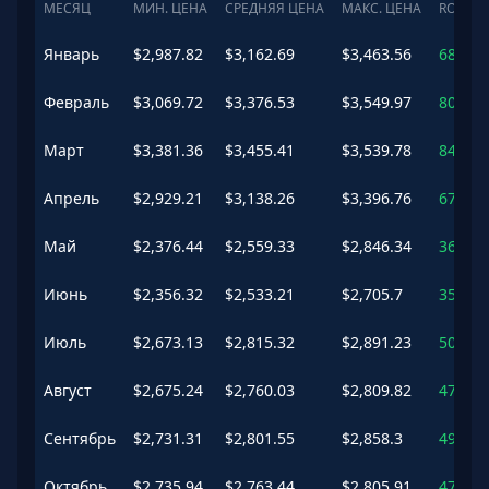
МЕСЯЦ
МИН. ЦЕНА
СРЕДНЯЯ ЦЕНА
МАКС. ЦЕНА
ROI
Январь
$
2,987.82
$
3,162.69
$
3,463.56
68.76
Февраль
$
3,069.72
$
3,376.53
$
3,549.97
80.17
Март
$
3,381.36
$
3,455.41
$
3,539.78
84.37
Апрель
$
2,929.21
$
3,138.26
$
3,396.76
67.45
Май
$
2,376.44
$
2,559.33
$
2,846.34
36.56
Июнь
$
2,356.32
$
2,533.21
$
2,705.7
35.17
Июль
$
2,673.13
$
2,815.32
$
2,891.23
50.22
Август
$
2,675.24
$
2,760.03
$
2,809.82
47.27
Сентябрь
$
2,731.31
$
2,801.55
$
2,858.3
49.49
Октябрь
$
2,735.94
$
2,763.44
$
2,805.91
47.45