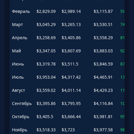
Февраль
$
2,829.09
$
2,989.14
$
3,115.87
59.5
%
Март
$
3,045.29
$
3,265.13
$
3,530.51
74.22
Апрель
$
3,258.69
$
3,405.86
$
3,558.29
81.73
Май
$
3,347.05
$
3,607.69
$
3,883.03
92.5
%
Июнь
$
3,319.78
$
3,511.5
$
3,846.59
87.37
Июль
$
3,953.04
$
4,317.42
$
4,465.91
130.37
Август
$
3,559.02
$
4,011.14
$
4,429.23
114.03
Сентябрь
$
3,395.86
$
3,795.95
$
4,116.84
102.55
Октябрь
$
3,405.5
$
3,666.44
$
3,981.81
95.64
Ноябрь
$
3,518.33
$
3,723
$
3,977.58
98.65