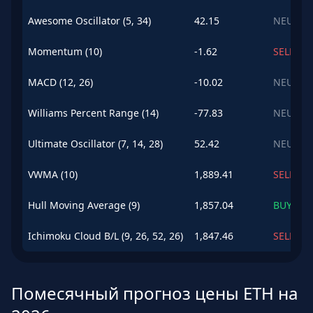
Awesome Oscillator (5, 34)
42.15
NEUTRA
Momentum (10)
-1.62
SELL
MACD (12, 26)
-10.02
NEUTRA
Williams Percent Range (14)
-77.83
NEUTRA
Ultimate Oscillator (7, 14, 28)
52.42
NEUTRA
VWMA (10)
1,889.41
SELL
Hull Moving Average (9)
1,857.04
BUY
Ichimoku Cloud B/L (9, 26, 52, 26)
1,847.46
SELL
Помесячный прогноз цены ETH на