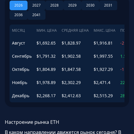
2026
2027
2028
2029
2030
2031
2036
2041
МЕСЯЦ
МИН. ЦЕНА
СРЕДНЯЯ ЦЕНА
МАКС. ЦЕНА
ПОТЕН
Август
$
1,692.65
$
1,828.97
$
1,916.81
-2.41
%
Сентябрь
$
1,791.32
$
1,902.58
$
1,997.55
1.52
%
Октябрь
$
1,804.89
$
1,847.58
$
1,927.29
-1.42
%
Ноябрь
$
1,978.89
$
2,302.29
$
2,471.4
22.85
Декабрь
$
2,268.17
$
2,412.63
$
2,515.29
28.73
Настроение рынка ETH
В каком направлении движется рынок сегодня? В