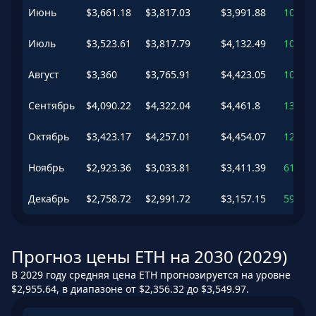
Июнь
$
3,661.18
$
3,817.03
$
3,991.88
103.67
Июль
$
3,523.61
$
3,817.79
$
4,132.49
103.71
Август
$
3,360
$
3,765.91
$
4,423.05
100.94
Сентябрь
$
4,090.22
$
4,322.04
$
4,461.8
130.62
Октябрь
$
3,423.17
$
4,257.01
$
4,454.07
127.15
Ноябрь
$
2,923.36
$
3,033.81
$
3,411.39
61.88
Декабрь
$
2,758.72
$
2,991.72
$
3,157.15
59.63
Прогноз цены ETH на 2030 (2029)
В 2029 году средняя цена ETH прогнозируется на уровне
$2,955.64, в диапазоне от $2,356.32 до $3,549.97.