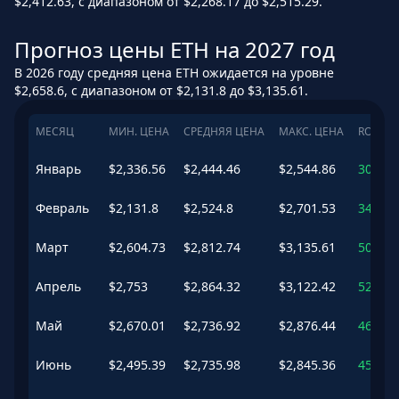
$2,412.63, с диапазоном от $2,268.17 до $2,515.29.
Прогноз цены ETH на 2027 год
В 2026 году средняя цена ETH ожидается на уровне
$2,658.6, с диапазоном от $2,131.8 до $3,135.61.
МЕСЯЦ
МИН. ЦЕНА
СРЕДНЯЯ ЦЕНА
МАКС. ЦЕНА
ROI
Январь
$
2,336.56
$
2,444.46
$
2,544.86
30.43
Февраль
$
2,131.8
$
2,524.8
$
2,701.53
34.72
Март
$
2,604.73
$
2,812.74
$
3,135.61
50.08
Апрель
$
2,753
$
2,864.32
$
3,122.42
52.84
Май
$
2,670.01
$
2,736.92
$
2,876.44
46.04
Июнь
$
2,495.39
$
2,735.98
$
2,845.36
45.99