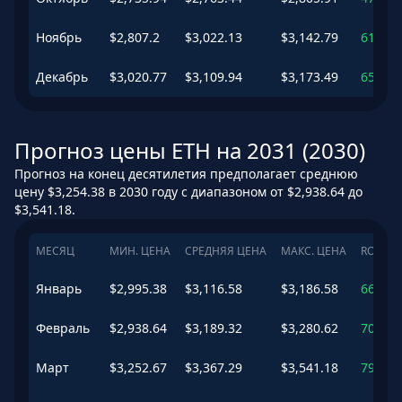
Ноябрь
$
2,807.2
$
3,022.13
$
3,142.79
61.26
Декабрь
$
3,020.77
$
3,109.94
$
3,173.49
65.94
Прогноз цены ETH на 2031 (2030)
Прогноз на конец десятилетия предполагает среднюю
цену $3,254.38 в 2030 году с диапазоном от $2,938.64 до
$3,541.18.
МЕСЯЦ
МИН. ЦЕНА
СРЕДНЯЯ ЦЕНА
МАКС. ЦЕНА
ROI
Январь
$
2,995.38
$
3,116.58
$
3,186.58
66.3
%
Февраль
$
2,938.64
$
3,189.32
$
3,280.62
70.18
Март
$
3,252.67
$
3,367.29
$
3,541.18
79.67