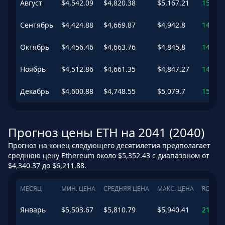
Август
$
4,542.09
$
4,820.38
$
5,167.21
157.21
Сентябрь
$
4,424.88
$
4,669.87
$
4,942.8
149.18
Октябрь
$
4,456.46
$
4,663.76
$
4,845.8
148.85
Ноябрь
$
4,512.86
$
4,661.35
$
4,847.27
148.72
Декабрь
$
4,600.88
$
4,748.55
$
5,079.7
153.37
Прогноз цены ETH на 2041 (2040)
Прогноз на конец следующего десятилетия предполагает
среднюю цену Ethereum около $5,352.43 с диапазоном от
$4,340.37 до $6,211.88.
МЕСЯЦ
МИН. ЦЕНА
СРЕДНЯЯ ЦЕНА
МАКС. ЦЕНА
ROI
Январь
$
5,503.67
$
5,810.79
$
5,940.41
210.05