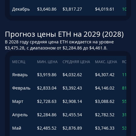
Декабрь
$
3,640.86
$
3,817.27
$
4,019.61
103.68
Прогноз цены ETH на 2029 (2028)
В 2028 году средняя цена ETH ожидается на уровне
$3,475.28, с диапазоном от $2,284.86 до $4,461.8.
МЕСЯЦ
МИН. ЦЕНА
СРЕДНЯЯ ЦЕНА
МАКС. ЦЕНА
ROI
Январь
$
3,919.86
$
4,032.62
$
4,307.42
115.17
Февраль
$
2,833.04
$
3,392.43
$
4,146.02
81.01
Март
$
2,728.63
$
2,908.14
$
3,088.62
55.17
Апрель
$
2,284.86
$
2,455.54
$
2,782.52
31.02
Май
$
2,485.52
$
2,876.89
$
3,746.33
53.51